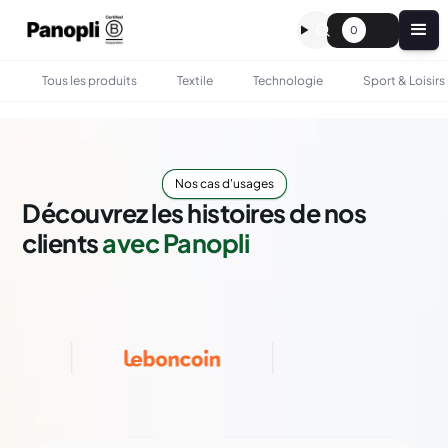
0
Tous les produits
Textile
Technologie
Sport & Loisirs
Nos cas d'usages
Découvrez les histoires de nos
clients
avec Panopli