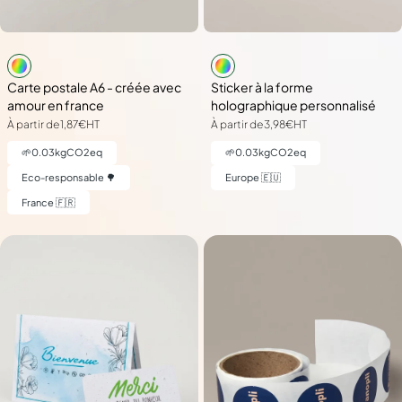
Carte postale A6 - créée avec
Sticker à la forme
amour en france
holographique personnalisé
À partir de
1,87€
HT
À partir de
3,98€
HT
🌱
0.03
kgCO2eq
🌱
0.03
kgCO2eq
Eco-responsable 🌳
Europe 🇪🇺
France 🇫🇷