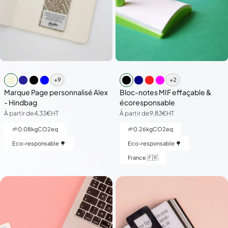
+9
+2
Marque Page personnalisé Alex
Bloc-notes MIF effaçable &
- Hindbag
écoresponsable
À partir de
4,33€
HT
À partir de
9,83€
HT
🌱
0.08
kgCO2eq
🌱
0.26
kgCO2eq
Eco-responsable 🌳
Eco-responsable 🌳
France 🇫🇷