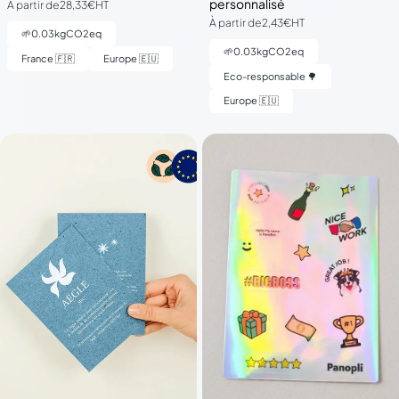
personnalisé
À partir de
28,33€
HT
À partir de
2,43€
HT
🌱
0.03
kgCO2eq
🌱
0.03
kgCO2eq
France 🇫🇷
Europe 🇪🇺
Eco-responsable 🌳
Europe 🇪🇺