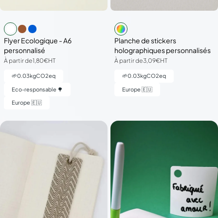
Flyer Ecologique - A6
Planche de stickers
personnalisé
holographiques personnalisés
À partir de
1,80€
HT
À partir de
3,09€
HT
🌱
0.03
kgCO2eq
🌱
0.03
kgCO2eq
Eco-responsable 🌳
Europe 🇪🇺
Europe 🇪🇺