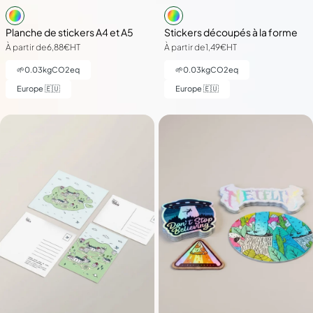
Planche de stickers A4 et A5
Stickers découpés à la forme
À partir de
6,88€
HT
À partir de
1,49€
HT
🌱
0.03
kgCO2eq
🌱
0.03
kgCO2eq
Europe 🇪🇺
Europe 🇪🇺