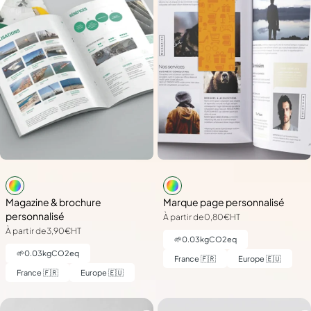
Magazine & brochure
Marque page personnalisé
personnalisé
À partir de
0,80€
HT
À partir de
3,90€
HT
🌱
0.03
kgCO2eq
🌱
0.03
kgCO2eq
France 🇫🇷
Europe 🇪🇺
France 🇫🇷
Europe 🇪🇺