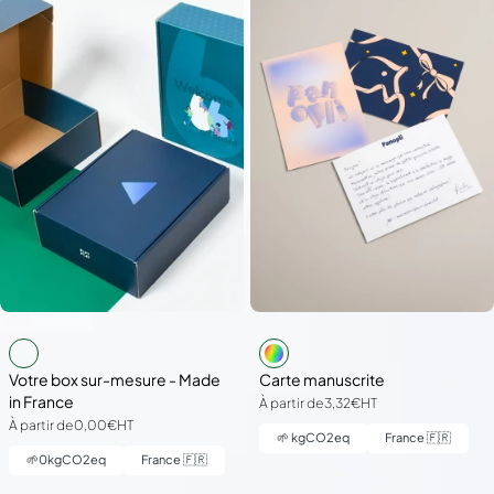
Votre box sur-mesure - Made
Carte manuscrite
in France
À partir de
3,32€
HT
À partir de
0,00€
HT
🌱
kgCO2eq
France 🇫🇷
🌱
0
kgCO2eq
France 🇫🇷