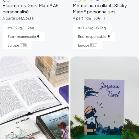
Bloc-notes Desk-Mate® A5
Mémo-autocollants Sticky-
personnalisé
Mate® personnalisés
À partir de
1,53€
HT
À partir de
1,38€
HT
🌱
0.19
kgCO2eq
🌱
0.02
kgCO2eq
Eco-responsable 🌳
Eco-responsable 🌳
Europe 🇪🇺
Europe 🇪🇺