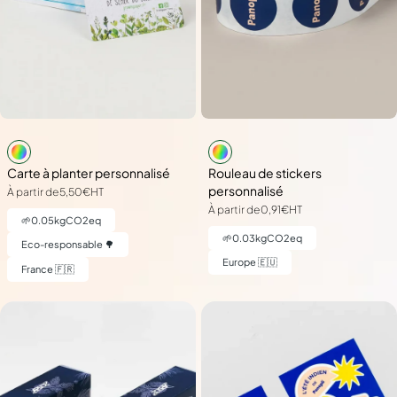
Carte à planter personnalisé
Rouleau de stickers
personnalisé
À partir de
5,50€
HT
À partir de
0,91€
HT
🌱
0.05
kgCO2eq
🌱
0.03
kgCO2eq
Eco-responsable 🌳
Europe 🇪🇺
France 🇫🇷