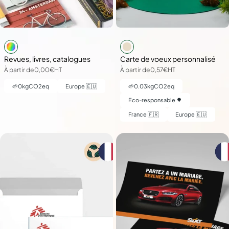
Revues, livres, catalogues
Carte de voeux personnalisé
À partir de
0,00€
HT
À partir de
0,57€
HT
🌱
0
kgCO2eq
Europe 🇪🇺
🌱
0.03
kgCO2eq
Eco-responsable 🌳
France 🇫🇷
Europe 🇪🇺