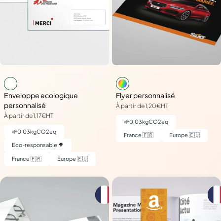
Enveloppe ecologique
Flyer personnalisé
personnalisé
À partir de
1,20€
HT
À partir de
1,17€
HT
🌱
0.03
kgCO2eq
🌱
0.03
kgCO2eq
France 🇫🇷
Europe 🇪🇺
Eco-responsable 🌳
France 🇫🇷
Europe 🇪🇺