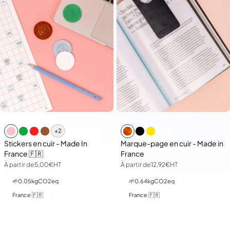
+2
Stickers en cuir - Made In
Marque-page en cuir - Made in
France 🇫🇷
France
À partir de
5,00€
HT
À partir de
12,92€
HT
🌱
0.05
kgCO2eq
🌱
0.64
kgCO2eq
France 🇫🇷
France 🇫🇷