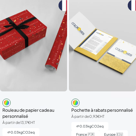
Rouleau de papier cadeau
Pochette à rabats personnalisé
personnalisé
À partir de
0,93€
HT
À partir de
13,17€
HT
🌱
0.03
kgCO2eq
🌱
0.03
kgCO2eq
France 🇫🇷
Europe 🇪🇺