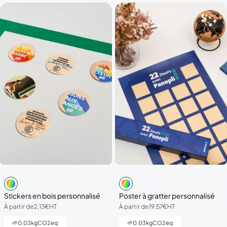
Stickers en bois personnalisé
Poster à gratter personnalisé
À partir de
2,13€
HT
À partir de
19,57€
HT
🌱
0.03
kgCO2eq
🌱
0.03
kgCO2eq