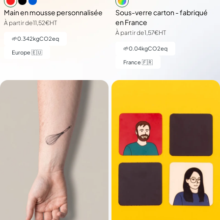
Main en mousse personnalisée
Sous-verre carton - fabriqué
en France
À partir de
11,52€
HT
À partir de
1,57€
HT
🌱
0.342
kgCO2eq
🌱
0.04
kgCO2eq
Europe 🇪🇺
France 🇫🇷