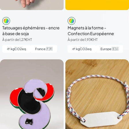
Tatouages éphémères - encre
Magnets à la forme -
à base de soja
Confection Européenne
À partir de
1,27€
HT
À partir de
1,93€
HT
🌱
kgCO2eq
France 🇫🇷
🌱
kgCO2eq
Europe 🇪🇺