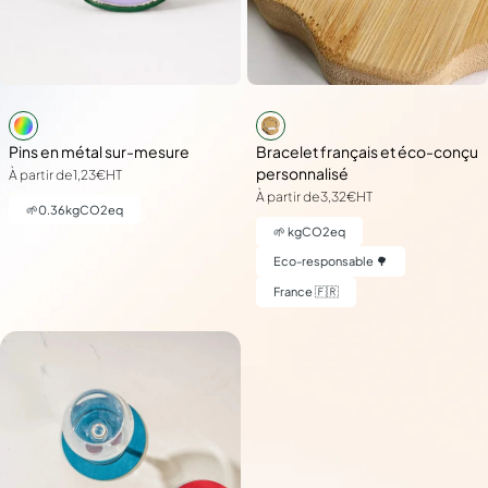
Pins en métal sur-mesure
Bracelet français et éco-conçu
personnalisé
À partir de
1,23€
HT
À partir de
3,32€
HT
🌱
0.36
kgCO2eq
🌱
kgCO2eq
Eco-responsable 🌳
France 🇫🇷