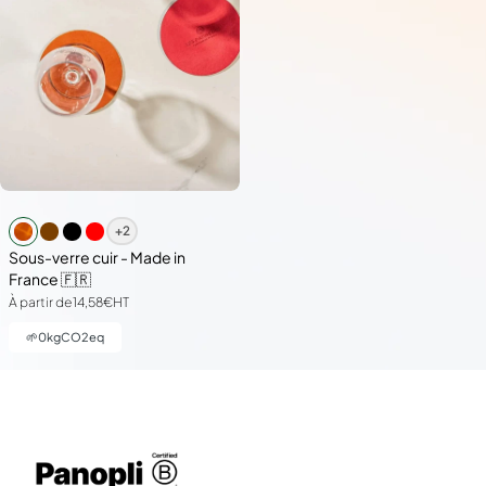
+2
Sous-verre cuir - Made in
France 🇫🇷
À partir de
14,58€
HT
🌱
0
kgCO2eq