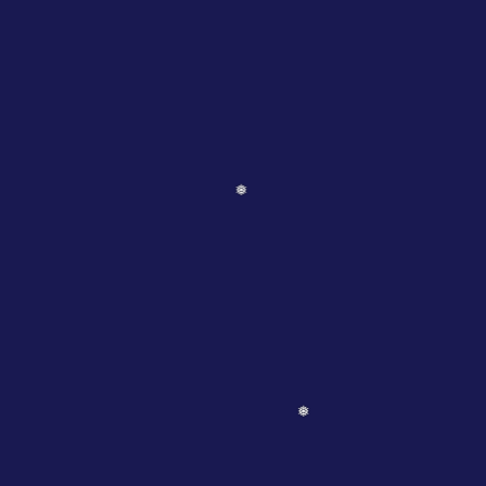
❅
❅
❅