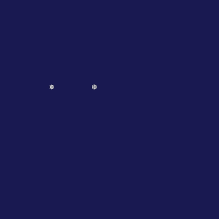
❅
❆
❆