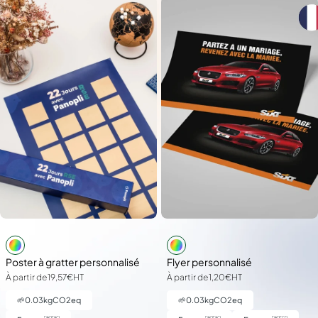
Poster à gratter personnalisé
Flyer personnalisé
À partir de
19,57€
HT
À partir de
1,20€
HT
🌱
0.03
kgCO2eq
🌱
0.03
kgCO2eq