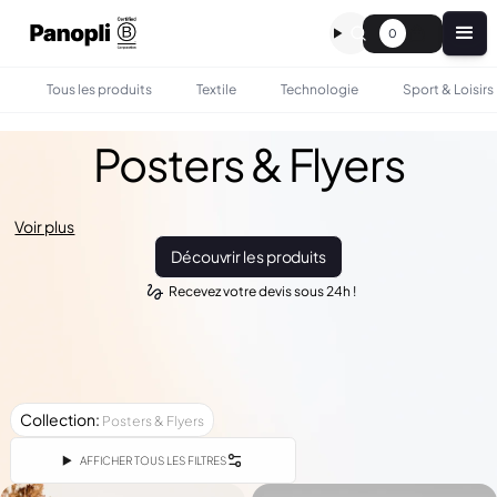
0
Tous les produits
Textile
Technologie
Sport & Loisirs
Posters & Flyers
Voir plus
Découvrir les produits
Recevez votre devis sous 24h !
Collection
:
Posters & Flyers
AFFICHER TOUS LES FILTRES