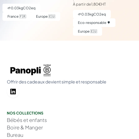
À partir de
1,80€
HT
🌱
0.03
kgCO2eq
🌱
0.03
kgCO2eq
France 🇫🇷
Europe 🇪🇺
Eco-responsable 🌳
Europe 🇪🇺
Offrir des cadeaux devient simple et responsable
NOS COLLECTIONS
Bébés et enfants
Boire & Manger
Bureau