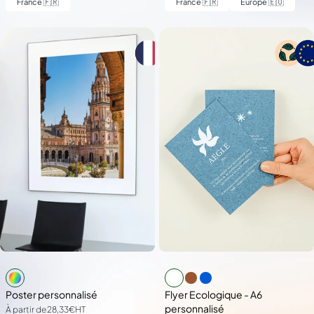
France 🇫🇷
France 🇫🇷
Europe 🇪🇺
Poster personnalisé
Flyer Ecologique - A6
personnalisé
À partir de
28,33€
HT