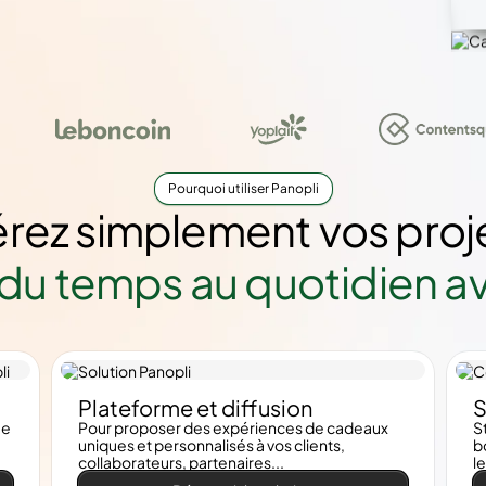
Pourquoi utiliser Panopli
rez simplement vos proj
du temps au quotidien a
Plateforme et diffusion
S
ue
Pour proposer des expériences de cadeaux
S
uniques et personnalisés à vos clients,
b
collaborateurs, partenaires...
l