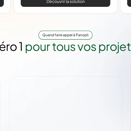
Découvrir la solution
Quand faire appel à Panopli
éro 1
pour tous vos projet