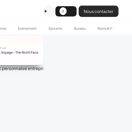
Nous contacter
0
omie
Evenement
Epicerie
Bureau
Boire & Manger