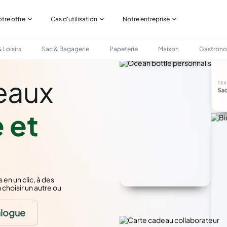
tre offre
Cas d'utilisation
Notre entreprise
 Loisirs
Sac & Bagagerie
Papeterie
Maison
Gastron
eaux
 et
n un clic, à des
 choisir un autre ou
alogue