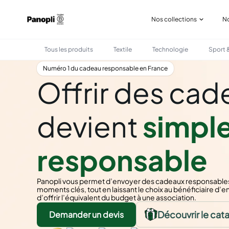
Nos collections
No
Tous les produits
Textile
Technologie
Sport &
Numéro 1 du cadeau responsable en France
Offrir des cad
devient
simple
responsable
Panopli vous permet d’envoyer des cadeaux responsables e
moments clés, tout en laissant le choix au bénéficiaire d’en
d’offrir l’équivalent du budget à une association.
Découvrir le cat
Demander un devis