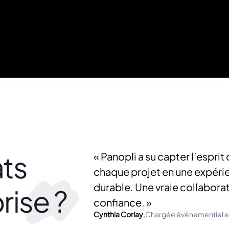
ats
« Panopli a su capter l’espri
chaque projet en une expéri
durable. Une vraie collaborati
rise ?
confiance. »
Cynthia Corlay
,
Chargée événementiel e