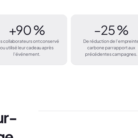
+90 %
–25 %
s collaborateurs ont conservé
De réduction de l’empreint
ou utilisé leur cadeau après
carbone par rapport aux
l’événement.
précédentes campagnes.
ur-
ge