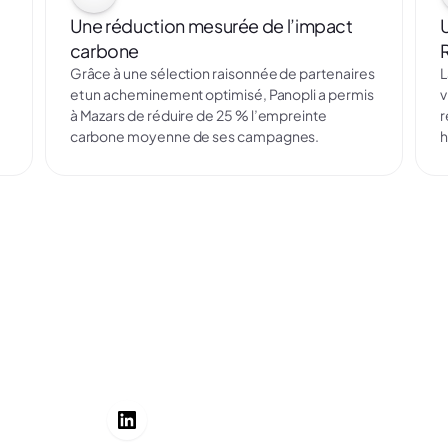
Une réduction mesurée de l’impact
U
carbone
Grâce à une sélection raisonnée de partenaires
L
et un acheminement optimisé, Panopli a permis
v
à Mazars de réduire de 25 % l’empreinte
r
carbone moyenne de ses campagnes.
h