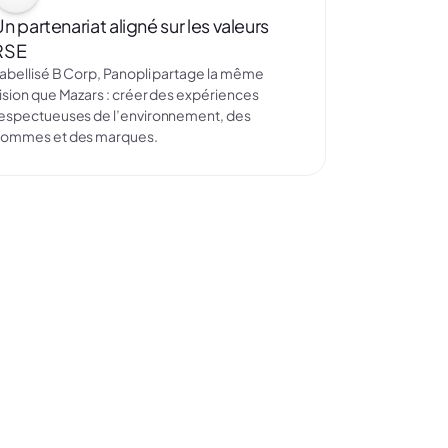
n partenariat aligné sur les valeurs
RSE
abellisé B Corp, Panopli partage la même
ision que Mazars : créer des expériences
espectueuses de l’environnement, des
ommes et des marques.