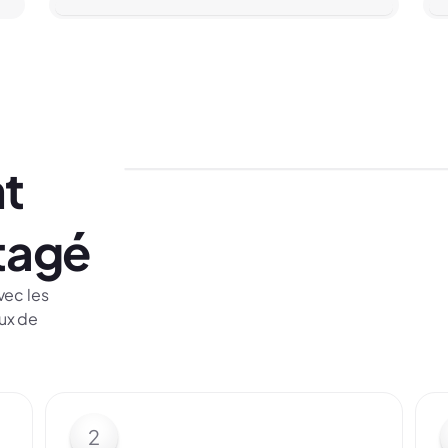
t
rtagé
vec les
ux de
2