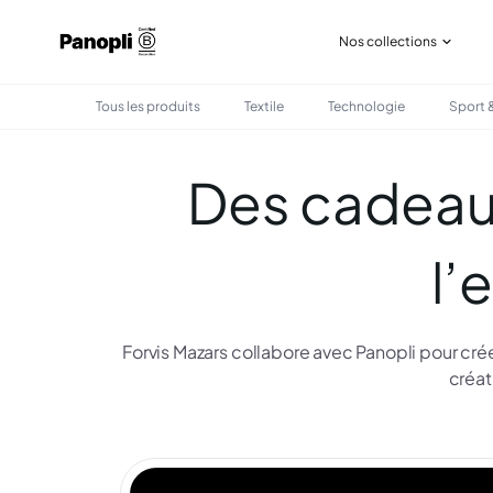
Nos collections
Tous les produits
Textile
Technologie
Sport &
Des cadeaux
l’
Forvis Mazars collabore avec Panopli pour cré
créat