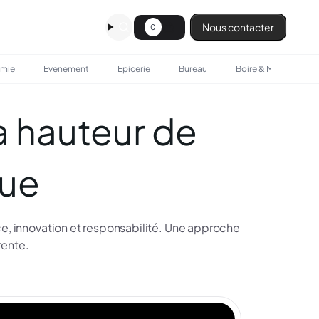
Nous contacter
0
omie
Evenement
Epicerie
Bureau
Boire & Manger
a hauteur de
que
ce, innovation et responsabilité. Une approche
rente.