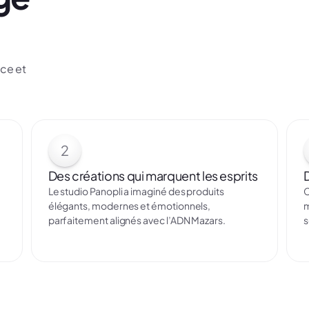
nce et
2
Des créations qui marquent les esprits
Le studio Panopli a imaginé des produits
C
élégants, modernes et émotionnels,
m
parfaitement alignés avec l’ADN Mazars.
s