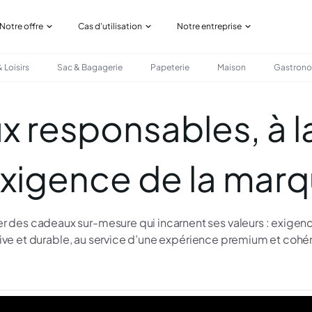
Notre offre
Cas d'utilisation
Notre entreprise
 Loisirs
Sac & Bagagerie
Papeterie
Maison
Gastron
 responsables, à l
exigence de la mar
er des cadeaux sur-mesure qui incarnent ses valeurs : exigen
ive et durable, au service d’une expérience premium et cohé