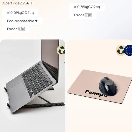
À partir de
2,95€
HT
🌱
0.75
kgCO2eq
🌱
0.09
kgCO2eq
France 🇫🇷
Eco-responsable 🌳
France 🇫🇷