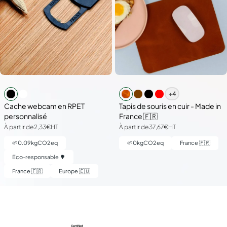
+4
Cache webcam en RPET
Tapis de souris en cuir - Made in
personnalisé
France 🇫🇷
À partir de
2,33€
HT
À partir de
37,67€
HT
🌱
0.09
kgCO2eq
🌱
0
kgCO2eq
France 🇫🇷
Eco-responsable 🌳
France 🇫🇷
Europe 🇪🇺