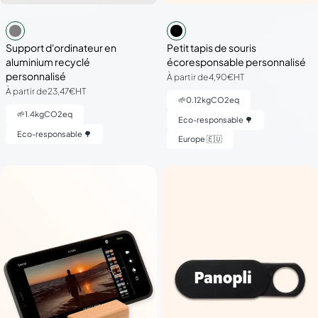
Support d'ordinateur en
Petit tapis de souris
aluminium recyclé
écoresponsable personnalisé
personnalisé
À partir de
4,90€
HT
À partir de
23,47€
HT
🌱
0.12
kgCO2eq
🌱
1.4
kgCO2eq
Eco-responsable 🌳
Eco-responsable 🌳
Europe 🇪🇺