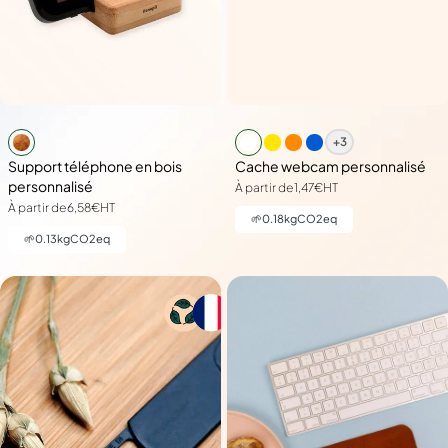
+3
Support téléphone en bois
Cache webcam personnalisé
personnalisé
À partir de
1,47€
HT
À partir de
6,58€
HT
🌱
0.18
kgCO2eq
🌱
0.13
kgCO2eq