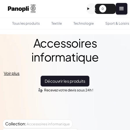
0
Tous les produits
Textile
Technologie
Sport & Loisirs
Accessoires
informatique
Voir plus
Découvrir les produits
Recevez votre devis sous 24h !
Collection
:
Accessoires informatique