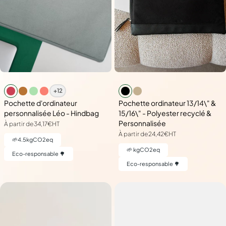
+12
Pochette d'ordinateur
Pochette ordinateur 13/14\" &
personnalisée Léo - Hindbag
15/16\" - Polyester recyclé &
Personnalisée
À partir de
34,17€
HT
À partir de
24,42€
HT
🌱
4.5
kgCO2eq
🌱
kgCO2eq
Eco-responsable 🌳
Eco-responsable 🌳