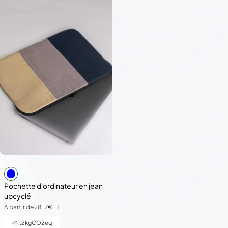
Pochette d'ordinateur en jean
upcyclé
À partir de
28,17€
HT
🌱
1.2
kgCO2eq