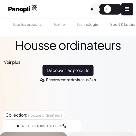
0
Tous les produits
Textile
Technologie
Sport & Loisirs
Housse ordinateurs
Voir plus
Découvrir les produits
Recevez votre devis sous 24h !
Collection
:
Housse ordinateurs
AFFICHER TOUS LES FILTRES