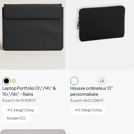
+3
Laptop Portfolio 13\"/14\" &
Housse ordinateur 13"
15\"/16\" - Rains
personnalisée
À partir de
74,92€
HT
À partir de
12,25€
HT
🌱
2.26
kgCO2eq
🌱
2.55
kgCO2eq
Europe 🇪🇺