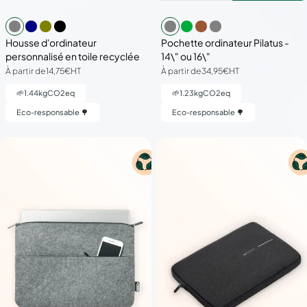
Housse d'ordinateur
Pochette ordinateur Pilatus -
personnalisé en toile recyclée
14\" ou 16\"
À partir de
14,75€
HT
À partir de
34,95€
HT
🌱
1.44
kgCO2eq
🌱
1.23
kgCO2eq
Eco-responsable 🌳
Eco-responsable 🌳