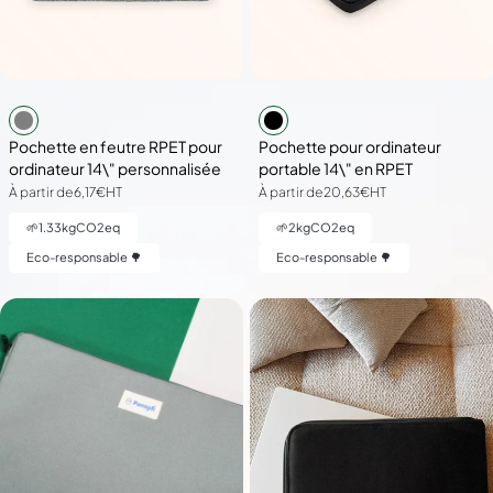
Pochette en feutre RPET pour
Pochette pour ordinateur
ordinateur 14\" personnalisée
portable 14\" en RPET
À partir de
6,17€
HT
À partir de
20,63€
HT
🌱
1.33
kgCO2eq
🌱
2
kgCO2eq
Eco-responsable 🌳
Eco-responsable 🌳