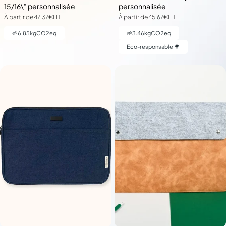
15/16\" personnalisée
personnalisée
À partir de
47,37€
HT
À partir de
45,67€
HT
🌱
6.85
kgCO2eq
🌱
3.46
kgCO2eq
Eco-responsable 🌳