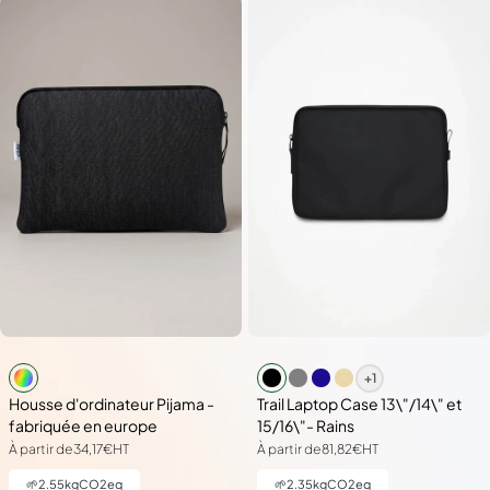
+1
Housse d'ordinateur Pijama -
Trail Laptop Case 13\"/14\" et
fabriquée en europe
15/16\"- Rains
À partir de
34,17€
HT
À partir de
81,82€
HT
🌱
2.55
kgCO2eq
🌱
2.35
kgCO2eq