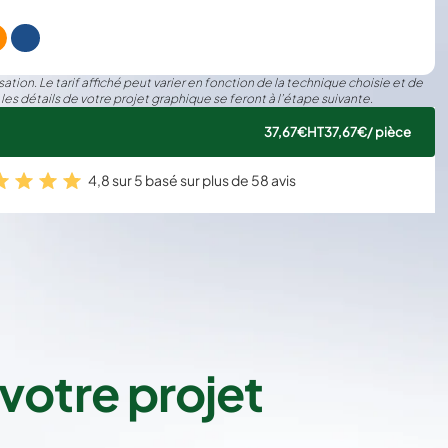
€24.99
Économisez 
0%
17€
/ pièce
€24.99
Économisez 
0%
83€
/ pièce
ation. Le tarif affiché peut varier en fonction de la technique choisie et de
 les détails de votre projet graphique se feront à l’étape suivante.
€24.99
Économisez 
0%
08€
/ pièce
37,67€
HT
37,67€
/ pièce
4,8 sur 5 basé sur plus de 58 avis
€24.99
Économisez 
0%
67€
/ pièce
€24.99
Économisez 
0%
46€
/ pièce
€24.99
Économisez 
0%
3€
/ pièce
€24.99
Économisez 
0%
83€
/ pièce
votre projet
€24.99
Économisez 
0%
75€
/ pièce