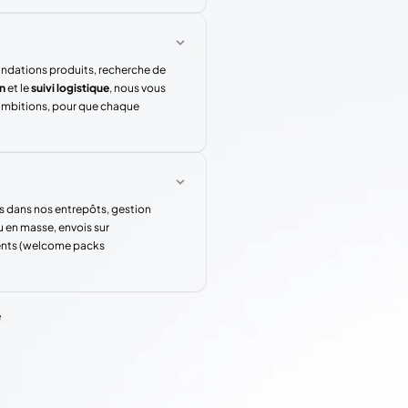
andations produits, recherche de
n
et le
suivi logistique
, nous vous
 ambitions, pour que chaque
s dans nos entrepôts, gestion
u en masse, envois sur
rents (welcome packs
e