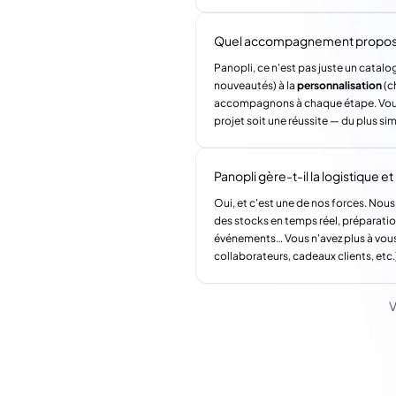
Quel accompagnement propose 
Panopli, ce n'est pas juste un catalog
nouveautés) à la
personnalisation
(c
accompagnons à chaque étape. Vous a
projet soit une réussite — du plus si
Panopli gère-t-il la logistique et l
Oui, et c'est une de nos forces. Nous
des stocks en temps réel, préparatio
événements… Vous n'avez plus à vous
collaborateurs, cadeaux clients, etc.
V