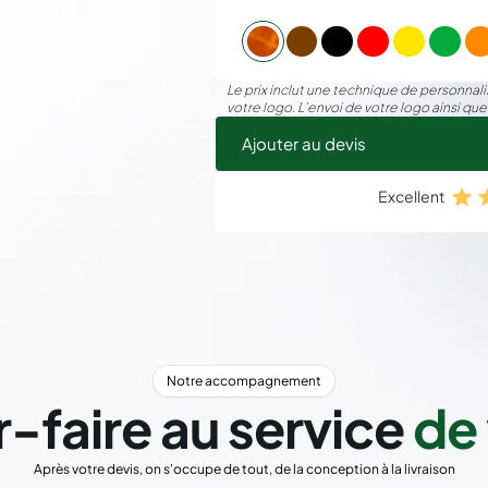
125 pièces
27,
150 pièces
26,
Le prix inclut une technique de personnalis
votre logo. L’envoi de votre logo ainsi que
200 pièces
25,
Ajouter au devis
Excellent
300 pièces
24,
400 pièces
24,
500 pièces
2
Notre accompagnement
750 pièces
22,
r-faire au service
de 
1000 pièces
22,
Après votre devis, on s'occupe de tout, de la conception à la livraison