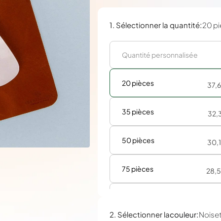
:
1. Sélectionner la quantité
20 p
20 pièces
37,
35 pièces
32,
50 pièces
30,
75 pièces
28,
100 pièces
27,
:
2. Sélectionner la
couleur
Noise