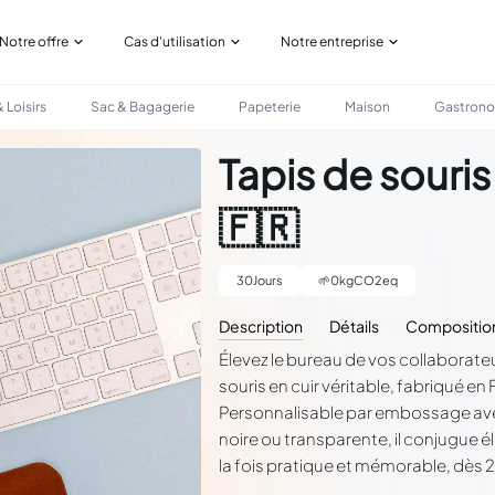
Notre offre
Cas d'utilisation
Notre entreprise
 Loisirs
Sac & Bagagerie
Papeterie
Maison
Gastron
Tapis de souris
🇫🇷
30
Jours
🌱
0
kgCO2eq
Description
Détails
Compositio
Élevez le bureau de vos collaborate
souris en cuir véritable, fabriqué en
Personnalisable par embossage avec
noire ou transparente, il conjugue é
la fois pratique et mémorable, dès 