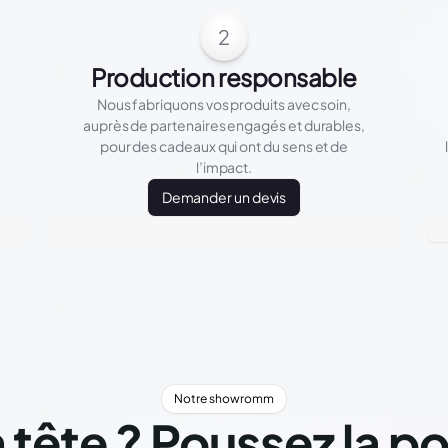
2
Production responsable
Nous fabriquons vos produits avec soin,
auprès de partenaires engagés et durables,
pour des cadeaux qui ont du sens et de
l’impact.
Demander un devis
Notre showromm
 tête ? Poussez la p