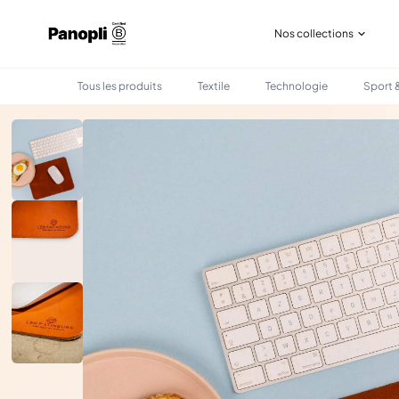
Nos collections
Tous les produits
Textile
Technologie
Sport &
•
•
TOUS LES PRODUITS
BUREAU
TAPIS DE SOURIS EN CUIR - MADE IN FRANCE 🇫🇷