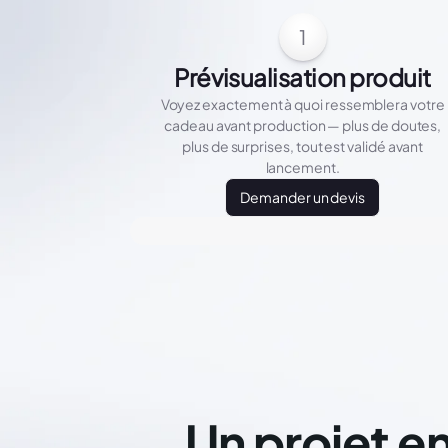
1
Prévisualisation produit
Voyez exactement à quoi ressemblera votre
cadeau avant production — plus de doutes,
plus de surprises, tout est validé avant
lancement.
Demander un devis
Un projet en