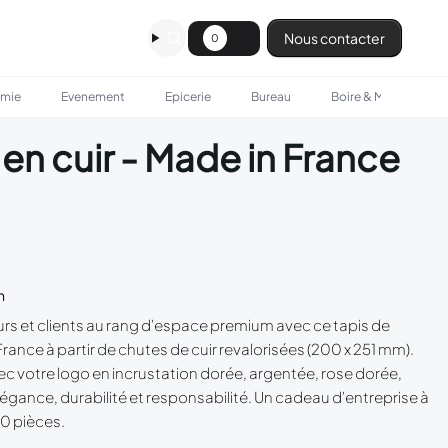
Nous contacter
0
omie
Evenement
Epicerie
Bureau
Boire & Manger
 en cuir - Made in France
n
urs et clients au rang d'espace premium avec ce tapis de
 France à partir de chutes de cuir revalorisées (200 x 251 mm).
 votre logo en incrustation dorée, argentée, rose dorée,
légance, durabilité et responsabilité. Un cadeau d'entreprise à
20 pièces.