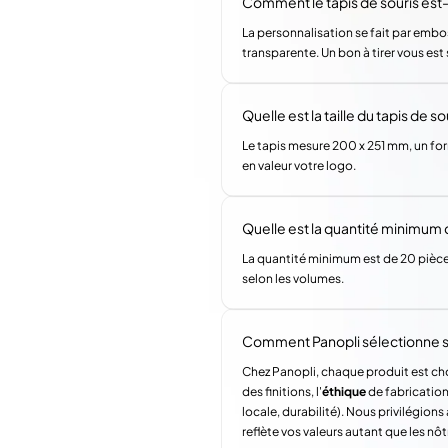
Comment le tapis de souris est-i
La personnalisation se fait par embo
transparente. Un bon à tirer vous es
Quelle est la taille du tapis de so
Le tapis mesure 200 x 251 mm, un for
en valeur votre logo.
Quelle est la quantité minimu
La quantité minimum est de 20 pièces
selon les volumes.
Comment Panopli sélectionne s
Chez Panopli, chaque produit est choi
des finitions, l'
éthique
de fabrication 
locale, durabilité). Nous privilégi
reflète vos valeurs autant que les nôt