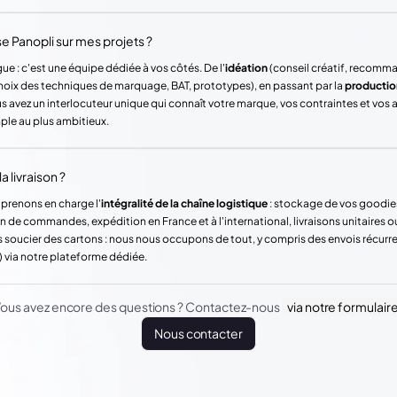
Panopli sur mes projets ?
ue : c'est une équipe dédiée à vos côtés. De l'
idéation
(conseil créatif, recomm
hoix des techniques de marquage, BAT, prototypes), en passant par la
productio
vez un interlocuteur unique qui connaît votre marque, vos contraintes et vos
mple au plus ambitieux.
a livraison ?
 prenons en charge l'
intégralité de la chaîne logistique
: stockage de vos goodie
n de commandes, expédition en France et à l'international, livraisons unitaires o
 soucier des cartons : nous nous occupons de tout, y compris des envois récur
) via notre plateforme dédiée.
ous avez encore des questions ? Contactez-nous
via notre formulair
Nous contacter