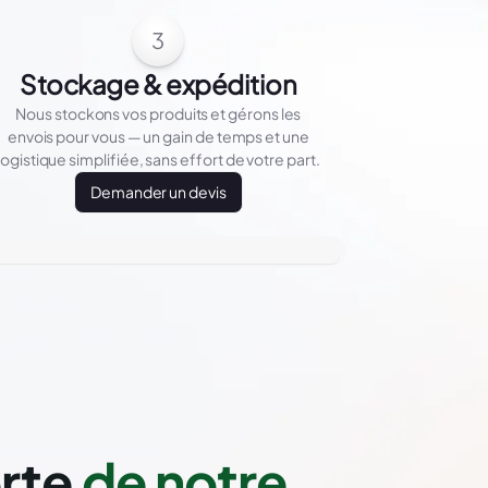
3
Stockage & expédition
Nous stockons vos produits et gérons les
envois pour vous — un gain de temps et une
logistique simplifiée, sans effort de votre part.
Demander un devis
orte
de notre