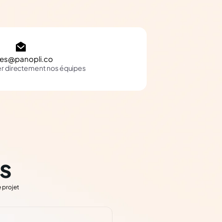
les@panopli.co
er directement nos équipes
s
 projet