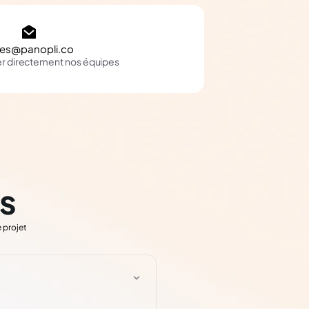
les@panopli.co
er directement nos équipes
s
 projet