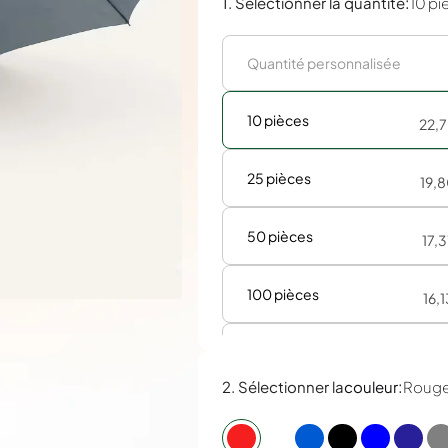
:
1. Sélectionner la quantité
10 pi
10 pièces
22,
25 pièces
19,
50 pièces
17,
100 pièces
16,
250 pièces
15,
:
2. Sélectionner la
couleur
Roug
500 pièces
15,