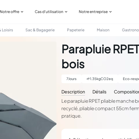
Notre offre
Cas d'utilisation
Notre entreprise
 Loisirs
Sac & Bagagerie
Papeterie
Maison
Gastron
Parapluie RPET
bois
7
Jours
🌱
1.35
kgCO2eq
Eco-resp
Description
Détails
Compositio
Le parapluie RPET pliable manche bo
recyclé, pliable compact 55cm fer
pratique.