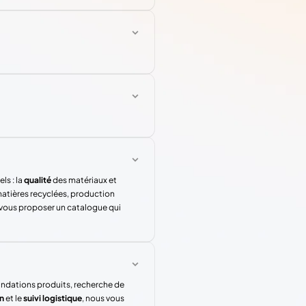
ls : la
qualité
des matériaux et
atières recyclées, production
 vous proposer un catalogue qui
andations produits, recherche de
n
et le
suivi logistique
, nous vous