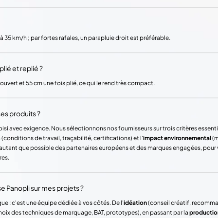
 35 km/h ; par fortes rafales, un parapluie droit est préférable.
ié et replié ?
ouvert et 55 cm une fois plié, ce qui le rend très compact.
es produits ?
si avec exigence. Nous sélectionnons nos fournisseurs sur trois critères essentie
(conditions de travail, traçabilité, certifications) et l'
impact environnemental
(m
ons autant que possible des partenaires européens et des marques engagées, pour
res.
Panopli sur mes projets ?
ue : c'est une équipe dédiée à vos côtés. De l'
idéation
(conseil créatif, recomm
hoix des techniques de marquage, BAT, prototypes), en passant par la
productio