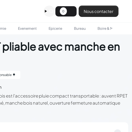
Nous contacter
0
omie
Evenement
Epicerie
Bureau
Boire & Manger
 pliable avec manche en
onsable 🌳
n
is est l'accessoire pluie compact transportable : auvent RPET
mé, manche bois naturel, ouverture fermeture automatique