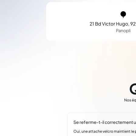
21 Bd Victor Hugo, 92
Panopli
Nos éq
Se referme-t-il correctement un
Oui, une attache velcro maintient le