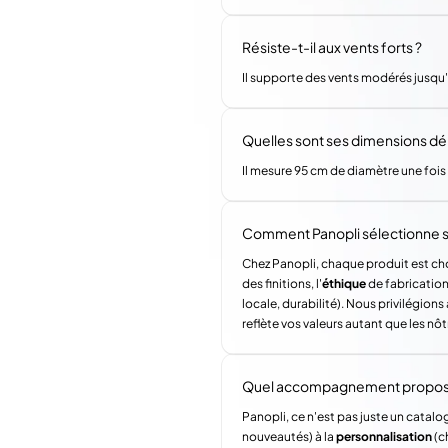
Résiste-t-il aux vents forts ?
Il supporte des vents modérés jusqu'à
Quelles sont ses dimensions dépl
Il mesure 95 cm de diamètre une fois 
Comment Panopli sélectionne s
Chez Panopli, chaque produit est choi
des finitions, l'
éthique
de fabrication 
locale, durabilité). Nous privilégi
reflète vos valeurs autant que les nôt
Quel accompagnement propose 
Panopli, ce n'est pas juste un catalog
nouveautés) à la
personnalisation
(c