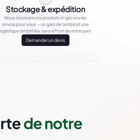
Stockage & expédition
Nous stockons vos produits et gérons les
envois pour vous — un gain de temps et une
logistique simplifiée, sans effort de votre part.
Demander un devis
orte
de notre