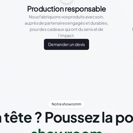
Production responsable
Nous fabriquons vos produits avec soin,
auprès de partenaires engagés et durables,
pour des cadeaux qui ont du sens et de
l’impact.
Demander un devis
Notre showromm
 tête ? Poussez la p