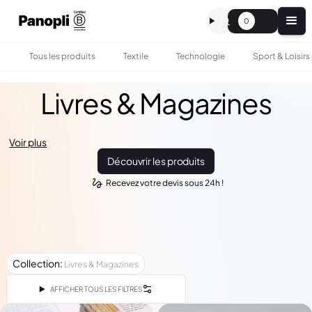
0
Tous les produits
Textile
Technologie
Sport & Loisirs
Livres & Magazines
Voir plus
Découvrir les produits
Recevez votre devis sous 24h !
Collection
:
Livres & Magazines
AFFICHER TOUS LES FILTRES