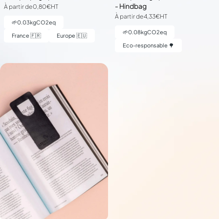
- Hindbag
À partir de
0,80€
HT
À partir de
4,33€
HT
🌱
0.03
kgCO2eq
🌱
0.08
kgCO2eq
France 🇫🇷
Europe 🇪🇺
Eco-responsable 🌳