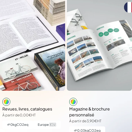
Revues, livres, catalogues
Magazine & brochure
personnalisé
À partir de
0,00€
HT
À partir de
3,90€
HT
🌱
0
kgCO2eq
Europe 🇪🇺
🌱
0.03
kgCO2eq