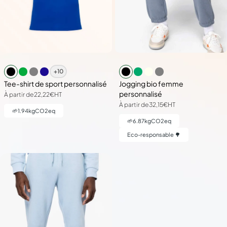
+10
Tee-shirt de sport personnalisé
Jogging bio femme
personnalisé
À partir de
22,22€
HT
À partir de
32,15€
HT
🌱
1.94
kgCO2eq
🌱
6.87
kgCO2eq
Eco-responsable 🌳