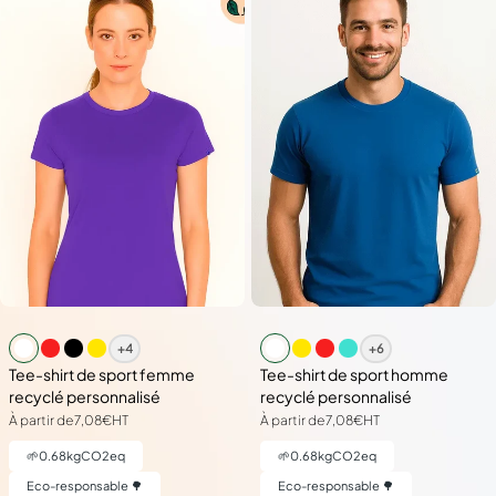
+4
+6
Tee-shirt de sport femme
Tee-shirt de sport homme
recyclé personnalisé
recyclé personnalisé
À partir de
7,08€
HT
À partir de
7,08€
HT
🌱
0.68
kgCO2eq
🌱
0.68
kgCO2eq
Eco-responsable 🌳
Eco-responsable 🌳