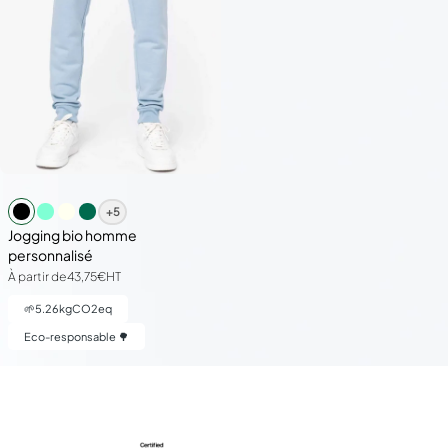
+5
Jogging bio homme
personnalisé
À partir de
43,75€
HT
🌱
5.26
kgCO2eq
Eco-responsable 🌳