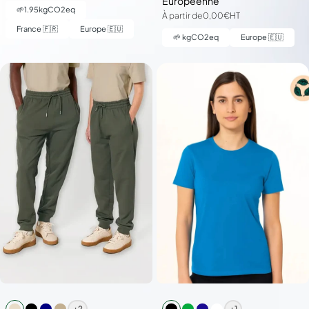
Européenne
🌱
1.95
kgCO2eq
À partir de
0,00€
HT
France 🇫🇷
Europe 🇪🇺
🌱
kgCO2eq
Europe 🇪🇺
+2
+1