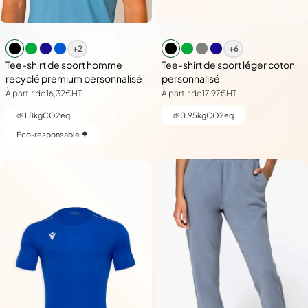
+2
+6
Tee-shirt de sport homme
Tee-shirt de sport léger coton
recyclé premium personnalisé
personnalisé
À partir de
16,32€
HT
À partir de
17,97€
HT
🌱
1.8
kgCO2eq
🌱
0.95
kgCO2eq
Eco-responsable 🌳