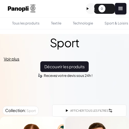
0
Tous les produits
Textile
Technologie
Sport & Loisirs
Sport
Voir plus
Découvrir les produits
Recevez votre devis sous 24h !
Collection
:
Sport
AFFICHER TOUS LES FILTRES