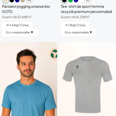
Pantalon jogging unisexe bio
Tee-shirt de sport femme
GOTS
recyclé premium personnalisé
À partir de
32,66€
HT
À partir de
16,32€
HT
🌱
4.61
kgCO2eq
🌱
1.8
kgCO2eq
Eco-responsable 🌳
Eco-responsable 🌳