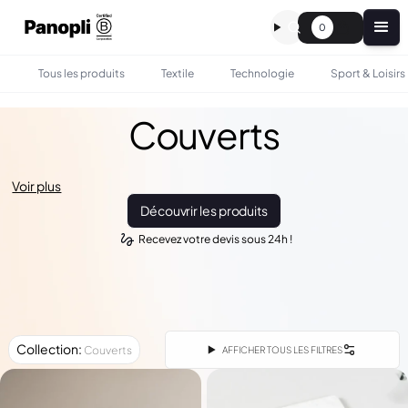
0
Tous les produits
Textile
Technologie
Sport & Loisirs
Couverts
Voir plus
Découvrir les produits
Recevez votre devis sous 24h !
Collection
:
Couverts
AFFICHER TOUS LES FILTRES