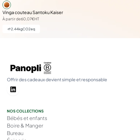
Vinga couteau Santoku Kaiser
À partir de
60,07€
HT
🌱
2.44
kgCO2eq
Offrir des cadeaux devient simple et responsable
NOS COLLECTIONS
Bébés et enfants
Boire & Manger
Bureau