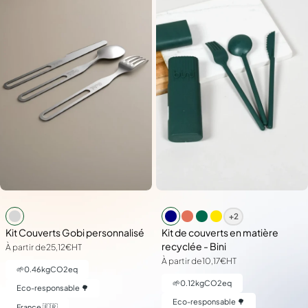
+2
Kit Couverts Gobi personnalisé
Kit de couverts en matière
recyclée - Bini
À partir de
25,12€
HT
À partir de
10,17€
HT
🌱
0.46
kgCO2eq
🌱
0.12
kgCO2eq
Eco-responsable 🌳
Eco-responsable 🌳
France 🇫🇷