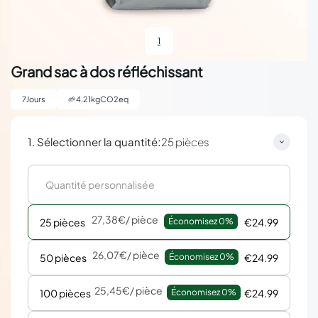
1
Grand sac à dos réfléchissant
7
Jours
🌱
4.21
kgCO2eq
:
1. Sélectionner la quantité
25 pièces
27,38€
/ pièce
25 pièces
Économisez 
0%
€24.99
26,07€
/ pièce
50 pièces
Économisez 
0%
€24.99
25,45€
/ pièce
100 pièces
Économisez 
0%
€24.99