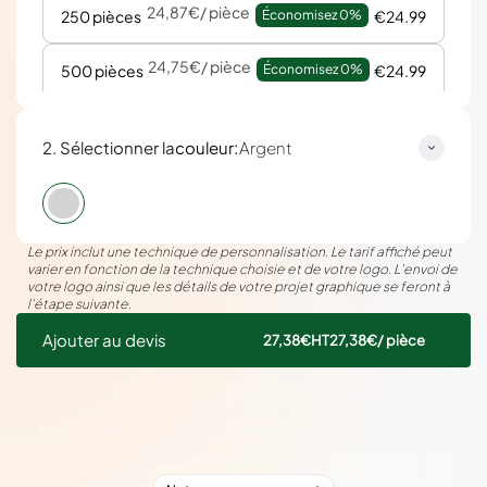
24,87€
/ pièce
250 pièces
Économisez 
0%
€24.99
24,75€
/ pièce
500 pièces
Économisez 
0%
€24.99
:
2. Sélectionner la
couleur
Argent
Le prix inclut une technique de personnalisation. Le tarif affiché peut
varier en fonction de la technique choisie et de votre logo. L’envoi de
votre logo ainsi que les détails de votre projet graphique se feront à
l’étape suivante.
Ajouter au devis
27,38€
HT
27,38€
/ pièce