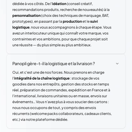
dédiée à vos côtés. De l'
idéation
(conseil créatif,
recommandations produits, recherche de nouveautés) à la
personnalisation
(choix des techniques de marquage, BAT,
prototypes), en passant par la
production
et le
suivi
logistique
, nous vous accompagnons à chaque étape. Vous
avez un interlocuteur unique qui connaît votre marque, vos
contraintes et vos ambitions, pour que chaque projet soit
une réussite — du plus simple au plus ambitieux.
Panopli gère-t-il la logistique et la livraison ?
Oui, et c'est une de nos forces. Nous prenons en charge
l'
intégralité de la chaîne logistique
: stockage de vos
goodies dans nos entrepôts, gestion des stocks en temps
réel, préparation de commandes, expédition en France et à
l'international, livraisons unitaires ou en masse, envois sur
événements… Vous n'avez plus à vous soucier des cartons :
nous nous occupons de tout, y compris des envois
récurrents (welcome packs collaborateurs, cadeaux clients,
etc.) via notre plateforme dédiée.