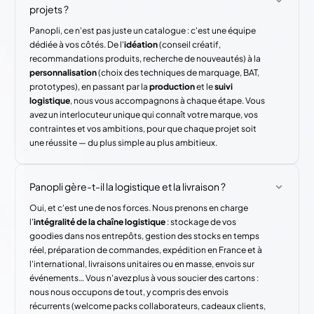
projets ?
Panopli, ce n'est pas juste un catalogue : c'est une équipe
dédiée à vos côtés. De l'
idéation
(conseil créatif,
recommandations produits, recherche de nouveautés) à la
personnalisation
(choix des techniques de marquage, BAT,
prototypes), en passant par la
production
et le
suivi
logistique
, nous vous accompagnons à chaque étape. Vous
avez un interlocuteur unique qui connaît votre marque, vos
contraintes et vos ambitions, pour que chaque projet soit
une réussite — du plus simple au plus ambitieux.
Panopli gère-t-il la logistique et la livraison ?
Oui, et c'est une de nos forces. Nous prenons en charge
l'
intégralité de la chaîne logistique
: stockage de vos
goodies dans nos entrepôts, gestion des stocks en temps
réel, préparation de commandes, expédition en France et à
l'international, livraisons unitaires ou en masse, envois sur
événements… Vous n'avez plus à vous soucier des cartons :
nous nous occupons de tout, y compris des envois
récurrents (welcome packs collaborateurs, cadeaux clients,