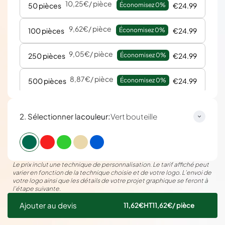
10,25€
/ pièce
50 pièces
Économisez 
0%
€24.99
9,62€
/ pièce
100 pièces
Économisez 
0%
€24.99
9,05€
/ pièce
250 pièces
Économisez 
0%
€24.99
8,87€
/ pièce
500 pièces
Économisez 
0%
€24.99
:
2. Sélectionner la
couleur
Vert bouteille
Le prix inclut une technique de personnalisation. Le tarif affiché peut
varier en fonction de la technique choisie et de votre logo. L’envoi de
votre logo ainsi que les détails de votre projet graphique se feront à
l’étape suivante.
Ajouter au devis
11,62€
HT
11,62€
/ pièce