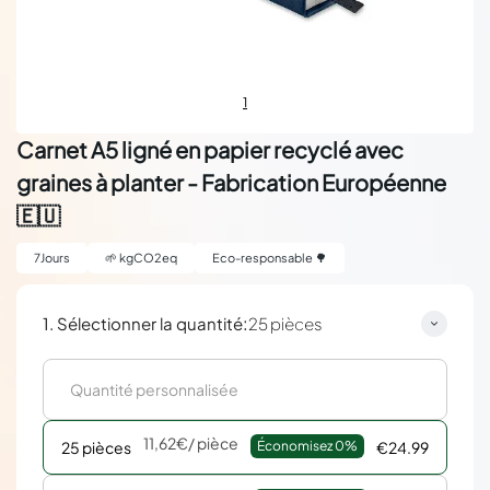
1
Carnet A5 ligné en papier recyclé avec
graines à planter - Fabrication Européenne
🇪🇺
7
Jours
🌱
kgCO2eq
Eco-responsable 🌳
:
1. Sélectionner la quantité
25 pièces
11,62€
/ pièce
25 pièces
Économisez 
0%
€24.99