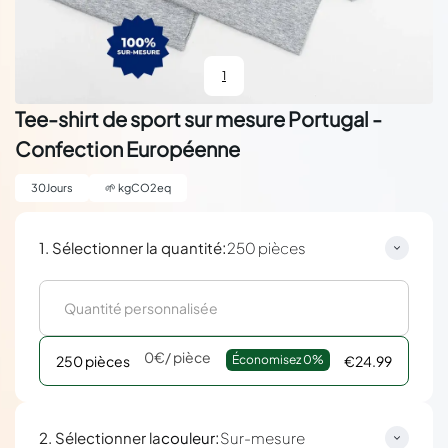
1
Tee-shirt de sport sur mesure Portugal -
Confection Européenne
30
Jours
🌱
kgCO2eq
:
1. Sélectionner la quantité
250 pièces
0€
/ pièce
250 pièces
Économisez 
0%
€24.99
:
2. Sélectionner la
couleur
Sur-mesure