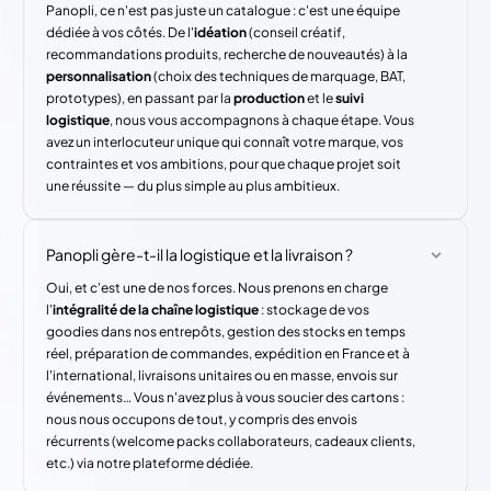
Panopli, ce n'est pas juste un catalogue : c'est une équipe
dédiée à vos côtés. De l'
idéation
(conseil créatif,
recommandations produits, recherche de nouveautés) à la
personnalisation
(choix des techniques de marquage, BAT,
prototypes), en passant par la
production
et le
suivi
logistique
, nous vous accompagnons à chaque étape. Vous
avez un interlocuteur unique qui connaît votre marque, vos
contraintes et vos ambitions, pour que chaque projet soit
une réussite — du plus simple au plus ambitieux.
Panopli gère-t-il la logistique et la livraison ?
Oui, et c'est une de nos forces. Nous prenons en charge
l'
intégralité de la chaîne logistique
: stockage de vos
goodies dans nos entrepôts, gestion des stocks en temps
réel, préparation de commandes, expédition en France et à
l'international, livraisons unitaires ou en masse, envois sur
événements… Vous n'avez plus à vous soucier des cartons :
nous nous occupons de tout, y compris des envois
récurrents (welcome packs collaborateurs, cadeaux clients,
etc.) via notre plateforme dédiée.