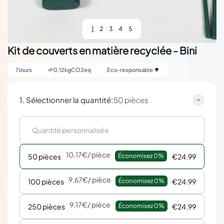
1
2
3
4
5
Kit de couverts en matière recyclée - Bini
7
Jours
🌱
0.12
kgCO2eq
Eco-responsable 🌳
:
1. Sélectionner la quantité
50 pièces
10,17€
/ pièce
50 pièces
Économisez 
0%
€24.99
9,67€
/ pièce
100 pièces
Économisez 
0%
€24.99
9,17€
/ pièce
250 pièces
Économisez 
0%
€24.99