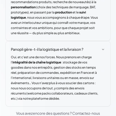
recommandations produits, recherche de nouveautés) à la
personnalisation
(choix des techniques de marquage, BAT,
prototypes), en passant par la
production
et le
suivi
logistique
, nous vous accompagnons à chaque étape. Vous
avez un interlocuteur unique qui connaît votre marque, vos
contraintes et vos ambitions, pour que chaque projet soit
une réussite — du plus simple au plus ambitieux.
Panopli gère-t-il la logistique et la livraison ?
Oui, et c'est une de nos forces. Nous prenons en charge
l'
intégralité de la chaîne logistique
: stockage de vos
goodies dans nos entrepôts, gestion des stocks en temps
réel, préparation de commandes, expédition en France et à
l'international, livraisons unitaires ou en masse, envois sur
événements… Vous n'avez plus à vous soucier des cartons :
nous nous occupons de tout, y compris des envois
récurrents (welcome packs collaborateurs, cadeaux clients,
etc.) via notre plateforme dédiée.
Vous avez encore des questions ? Contactez-nous