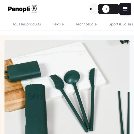
0
Tous les produits
Textile
Technologie
Sport & Loisirs
•
•
TOUS LES PRODUITS
BOIRE & MANGER
KIT DE COUVERTS EN MATIÈRE RECYCLÉE - BINI