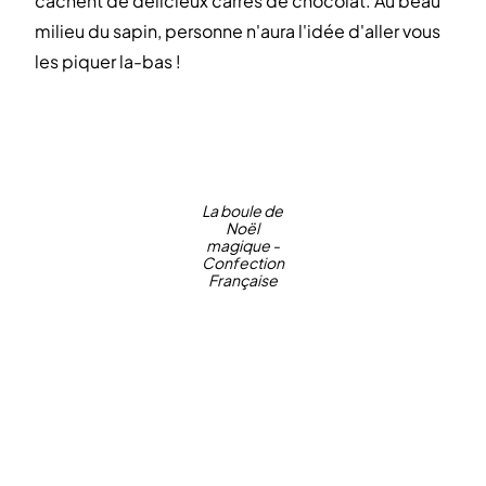
cachent de délicieux carrés de chocolat. Au beau
milieu du sapin, personne n'aura l'idée d'aller vous
les piquer la-bas !
La boule de
Noël
magique -
Confection
Française