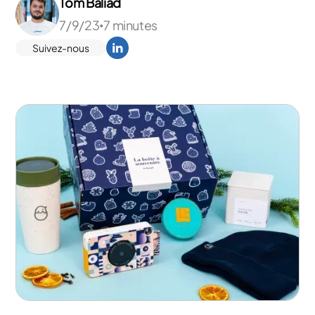
Tom Baliad
7/9/23
7 minutes
•
Suivez-nous