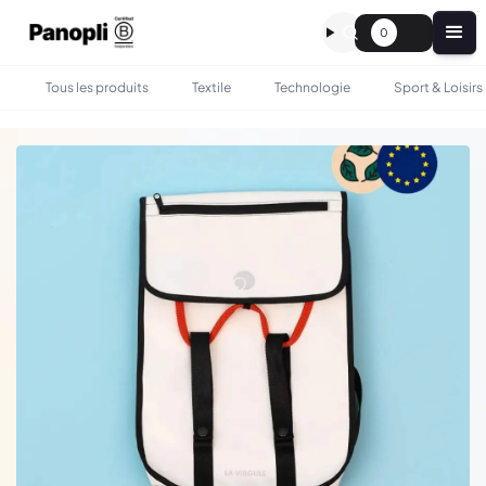
0
Tous les produits
Textile
Technologie
Sport & Loisirs
•
•
TOUS LES PRODUITS
SAC & BAGAGERIE
SAC À DOS UPCYCLÉ LA VIRGULE