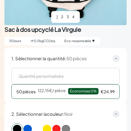
1
2
3
4
Sac à dos upcyclé La Virgule
30
Jours
🌱
0.0
kgCO2eq
Eco-responsable 🌳
:
1. Sélectionner la quantité
50 pièces
122,15€
/ pièce
50 pièces
Économisez 
0%
€24.99
:
2. Sélectionner la
couleur
Noir