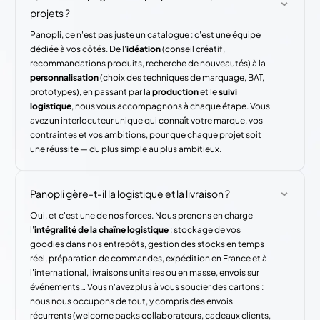
projets ?
Panopli, ce n'est pas juste un catalogue : c'est une équipe
dédiée à vos côtés. De l'
idéation
(conseil créatif,
recommandations produits, recherche de nouveautés) à la
personnalisation
(choix des techniques de marquage, BAT,
prototypes), en passant par la
production
et le
suivi
logistique
, nous vous accompagnons à chaque étape. Vous
avez un interlocuteur unique qui connaît votre marque, vos
contraintes et vos ambitions, pour que chaque projet soit
une réussite — du plus simple au plus ambitieux.
Panopli gère-t-il la logistique et la livraison ?
Oui, et c'est une de nos forces. Nous prenons en charge
l'
intégralité de la chaîne logistique
: stockage de vos
goodies dans nos entrepôts, gestion des stocks en temps
réel, préparation de commandes, expédition en France et à
l'international, livraisons unitaires ou en masse, envois sur
événements… Vous n'avez plus à vous soucier des cartons :
nous nous occupons de tout, y compris des envois
récurrents (welcome packs collaborateurs, cadeaux clients,