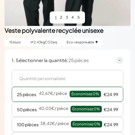
1
2
3
4
5
Veste polyvalente recyclée unisexe
15
Jours
🌱
2.43
kgCO2eq
Eco-responsable 🌳
:
1. Sélectionner la quantité
25 pièces
42,67€
/ pièce
25 pièces
Économisez 
0%
€24.99
40,03€
/ pièce
50 pièces
Économisez 
0%
€24.99
38,42€
/ pièce
100 pièces
Économisez 
0%
€24.99