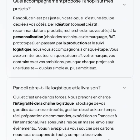
Quel accompagnement propose Panopli sur mes
projets ?
Panopli, ce n'est pas juste un catalogue : c'est une équipe
dédiée à vos côtés. De l'
idéation
(conseil créatif,
recommandations produits, recherche de nouveautés) à la
personnalisation
(choix des techniques de marquage, BAT,
prototypes), en passant par la
production
et le
suivi
logistique
, nous vous accompagnons à chaque étape. Vous
avez un interlocuteur unique qui connaît votre marque, vos
contraintes et vos ambitions, pour que chaque projet soit
une réussite — du plus simple au plus ambitieux.
Panopli gère-t-il la logistique et la livraison ?
Oui, et c'est une de nos forces. Nous prenons en charge
l'
intégralité de la chaîne logistique
: stockage de vos
goodies dans nos entrepôts, gestion des stocks en temps
réel, préparation de commandes, expédition en France et à
l'international, livraisons unitaires ou en masse, envois sur
événements… Vous n'avez plus à vous soucier des cartons :
nous nous occupons de tout, y compris des envois