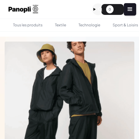
0
Tous les produits
Textile
Technologie
Sport & Loisirs
•
•
TOUS LES PRODUITS
TEXTILE
VESTE POLYVALENTE RECYCLÉE UNISEXE