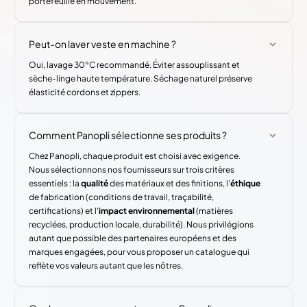
portefeuille en mouvement.
Peut-on laver veste en machine ?
Oui, lavage 30°C recommandé. Éviter assouplissant et
sèche-linge haute température. Séchage naturel préserve
élasticité cordons et zippers.
Comment Panopli sélectionne ses produits ?
Chez Panopli, chaque produit est choisi avec exigence.
Nous sélectionnons nos fournisseurs sur trois critères
essentiels : la
qualité
des matériaux et des finitions, l'
éthique
de fabrication (conditions de travail, traçabilité,
certifications) et l'
impact environnemental
(matières
recyclées, production locale, durabilité). Nous privilégions
autant que possible des partenaires européens et des
marques engagées, pour vous proposer un catalogue qui
reflète vos valeurs autant que les nôtres.