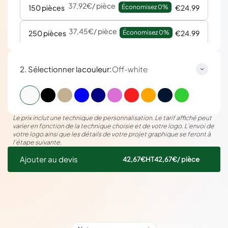
37,92€
/ pièce
150 pièces
Économisez 
0%
€24.99
37,45€
/ pièce
250 pièces
Économisez 
0%
€24.99
:
2. Sélectionner la
couleur
Off-white
Le prix inclut une technique de personnalisation. Le tarif affiché peut
varier en fonction de la technique choisie et de votre logo. L’envoi de
votre logo ainsi que les détails de votre projet graphique se feront à
l’étape suivante.
Ajouter au devis
42,67€
HT
42,67€
/ pièce