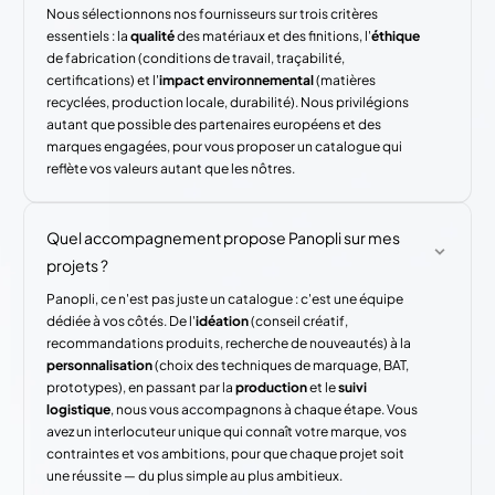
Nous sélectionnons nos fournisseurs sur trois critères
essentiels : la
qualité
des matériaux et des finitions, l'
éthique
de fabrication (conditions de travail, traçabilité,
certifications) et l'
impact environnemental
(matières
recyclées, production locale, durabilité). Nous privilégions
autant que possible des partenaires européens et des
marques engagées, pour vous proposer un catalogue qui
reflète vos valeurs autant que les nôtres.
Quel accompagnement propose Panopli sur mes
projets ?
Panopli, ce n'est pas juste un catalogue : c'est une équipe
dédiée à vos côtés. De l'
idéation
(conseil créatif,
recommandations produits, recherche de nouveautés) à la
personnalisation
(choix des techniques de marquage, BAT,
prototypes), en passant par la
production
et le
suivi
logistique
, nous vous accompagnons à chaque étape. Vous
avez un interlocuteur unique qui connaît votre marque, vos
contraintes et vos ambitions, pour que chaque projet soit
une réussite — du plus simple au plus ambitieux.