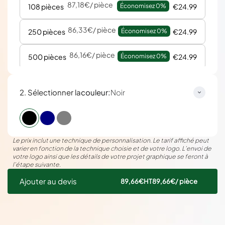
87,18€
/ pièce
108 pièces
Économisez 
0%
€24.99
86,33€
/ pièce
250 pièces
Économisez 
0%
€24.99
86,16€
/ pièce
500 pièces
Économisez 
0%
€24.99
:
2. Sélectionner la
couleur
Noir
Le prix inclut une technique de personnalisation. Le tarif affiché peut
varier en fonction de la technique choisie et de votre logo. L’envoi de
votre logo ainsi que les détails de votre projet graphique se feront à
l’étape suivante.
Ajouter au devis
89,66€
HT
89,66€
/ pièce