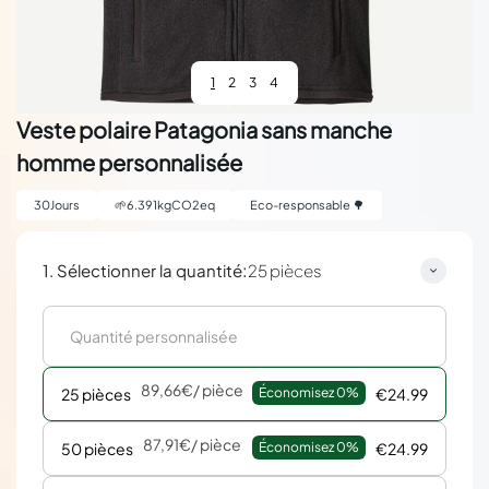
1
2
3
4
Veste polaire Patagonia sans manche
homme personnalisée
30
Jours
🌱
6.391
kgCO2eq
Eco-responsable 🌳
:
1. Sélectionner la quantité
25 pièces
89,66€
/ pièce
25 pièces
Économisez 
0%
€24.99
87,91€
/ pièce
50 pièces
Économisez 
0%
€24.99