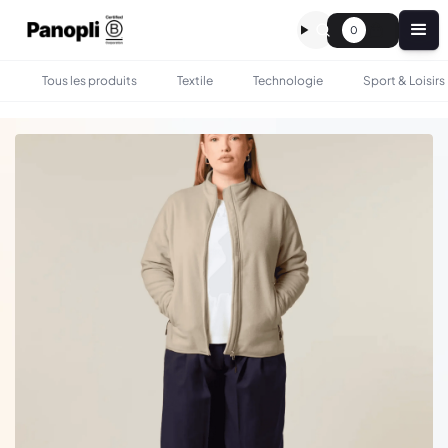
0
Tous les produits
Textile
Technologie
Sport & Loisirs
•
•
TOUS LES PRODUITS
TEXTILE
VESTE POLAIRE FEMME GUIDER 300G - STANLEY STELLA