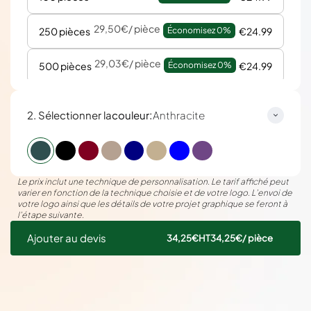
29,50€
/ pièce
250 pièces
Économisez 
0%
€24.99
29,03€
/ pièce
500 pièces
Économisez 
0%
€24.99
:
2. Sélectionner la
couleur
Anthracite
Le prix inclut une technique de personnalisation. Le tarif affiché peut
varier en fonction de la technique choisie et de votre logo. L’envoi de
votre logo ainsi que les détails de votre projet graphique se feront à
l’étape suivante.
Ajouter au devis
34,25€
HT
34,25€
/ pièce