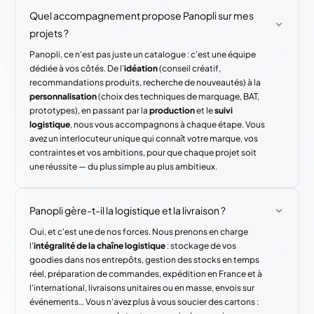
Quel accompagnement propose Panopli sur mes
projets ?
Panopli, ce n'est pas juste un catalogue : c'est une équipe
dédiée à vos côtés. De l'
idéation
(conseil créatif,
recommandations produits, recherche de nouveautés) à la
personnalisation
(choix des techniques de marquage, BAT,
prototypes), en passant par la
production
et le
suivi
logistique
, nous vous accompagnons à chaque étape. Vous
avez un interlocuteur unique qui connaît votre marque, vos
contraintes et vos ambitions, pour que chaque projet soit
une réussite — du plus simple au plus ambitieux.
Panopli gère-t-il la logistique et la livraison ?
Oui, et c'est une de nos forces. Nous prenons en charge
l'
intégralité de la chaîne logistique
: stockage de vos
goodies dans nos entrepôts, gestion des stocks en temps
réel, préparation de commandes, expédition en France et à
l'international, livraisons unitaires ou en masse, envois sur
événements… Vous n'avez plus à vous soucier des cartons :