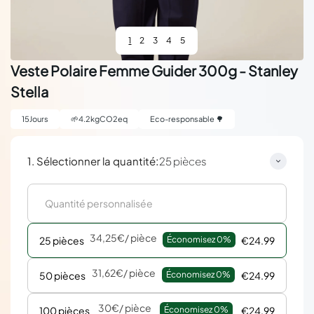
1
2
3
4
5
Veste Polaire Femme Guider 300g - Stanley
Stella
15
Jours
🌱
4.2
kgCO2eq
Eco-responsable 🌳
:
1. Sélectionner la quantité
25 pièces
34,25€
/ pièce
25 pièces
Économisez 
0%
€24.99
31,62€
/ pièce
50 pièces
Économisez 
0%
€24.99
30€
/ pièce
100 pièces
Économisez 
0%
€24.99