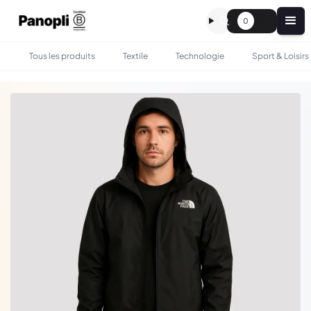
0
Tous les produits
Textile
Technologie
Sport & Loisirs
•
•
TOUS LES PRODUITS
TEXTILE
VESTE HOMME THE NORTH FACE