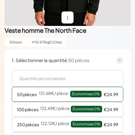
1
Veste homme The North Face
30
Jours
🌱
10.575
kgCO2eq
:
1. Sélectionner la quantité
50 pièces
131,68€
/ pièce
50 pièces
Économisez 
0%
€24.99
122,69€
/ pièce
100 pièces
Économisez 
0%
€24.99
122,12€
/ pièce
250 pièces
Économisez 
0%
€24.99