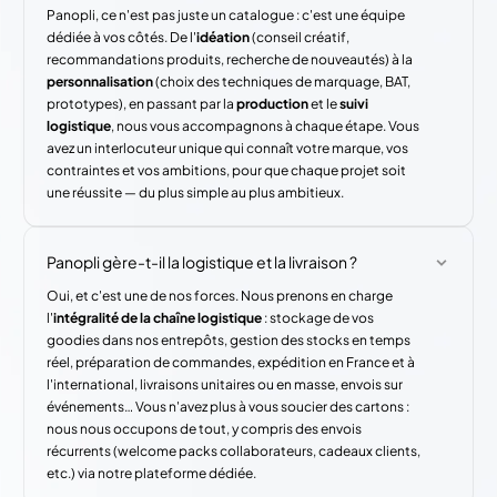
Panopli, ce n'est pas juste un catalogue : c'est une équipe
dédiée à vos côtés. De l'
idéation
(conseil créatif,
recommandations produits, recherche de nouveautés) à la
personnalisation
(choix des techniques de marquage, BAT,
prototypes), en passant par la
production
et le
suivi
logistique
, nous vous accompagnons à chaque étape. Vous
avez un interlocuteur unique qui connaît votre marque, vos
contraintes et vos ambitions, pour que chaque projet soit
une réussite — du plus simple au plus ambitieux.
Panopli gère-t-il la logistique et la livraison ?
Oui, et c'est une de nos forces. Nous prenons en charge
l'
intégralité de la chaîne logistique
: stockage de vos
goodies dans nos entrepôts, gestion des stocks en temps
réel, préparation de commandes, expédition en France et à
l'international, livraisons unitaires ou en masse, envois sur
événements… Vous n'avez plus à vous soucier des cartons :
nous nous occupons de tout, y compris des envois
récurrents (welcome packs collaborateurs, cadeaux clients,
etc.) via notre plateforme dédiée.