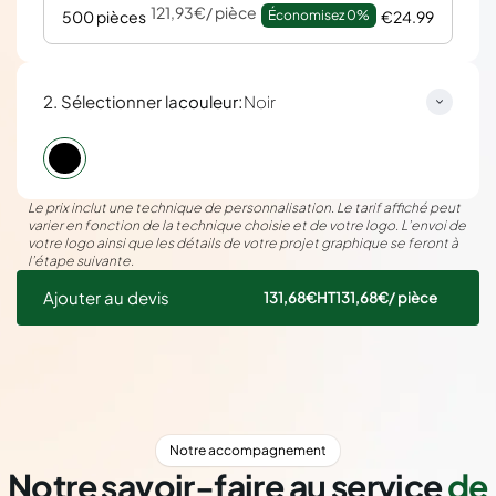
121,93€
/ pièce
500 pièces
Économisez 
0%
€24.99
:
2. Sélectionner la
couleur
Noir
Le prix inclut une technique de personnalisation. Le tarif affiché peut
varier en fonction de la technique choisie et de votre logo. L’envoi de
votre logo ainsi que les détails de votre projet graphique se feront à
l’étape suivante.
Ajouter au devis
131,68€
HT
131,68€
/ pièce
Notre accompagnement
Notre savoir-faire au service
de