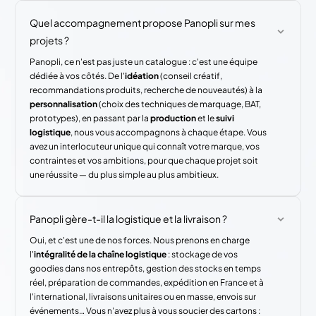
Quel accompagnement propose Panopli sur mes
projets ?
Panopli, ce n'est pas juste un catalogue : c'est une équipe
dédiée à vos côtés. De l'
idéation
(conseil créatif,
recommandations produits, recherche de nouveautés) à la
personnalisation
(choix des techniques de marquage, BAT,
prototypes), en passant par la
production
et le
suivi
logistique
, nous vous accompagnons à chaque étape. Vous
avez un interlocuteur unique qui connaît votre marque, vos
contraintes et vos ambitions, pour que chaque projet soit
une réussite — du plus simple au plus ambitieux.
Panopli gère-t-il la logistique et la livraison ?
Oui, et c'est une de nos forces. Nous prenons en charge
l'
intégralité de la chaîne logistique
: stockage de vos
goodies dans nos entrepôts, gestion des stocks en temps
réel, préparation de commandes, expédition en France et à
l'international, livraisons unitaires ou en masse, envois sur
événements… Vous n'avez plus à vous soucier des cartons :