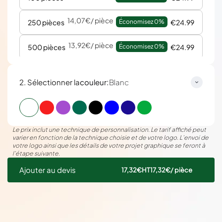
14,07€
/ pièce
250 pièces
Économisez 
0%
€24.99
13,92€
/ pièce
500 pièces
Économisez 
0%
€24.99
:
2. Sélectionner la
couleur
Blanc
Le prix inclut une technique de personnalisation. Le tarif affiché peut
varier en fonction de la technique choisie et de votre logo. L’envoi de
votre logo ainsi que les détails de votre projet graphique se feront à
l’étape suivante.
Ajouter au devis
17,32€
HT
17,32€
/ pièce