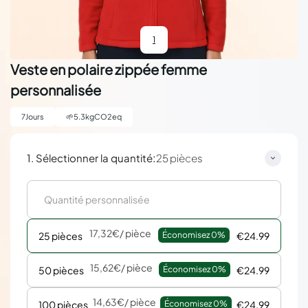
1
Veste en polaire zippée femme
personnalisée
7
Jours
🌱
5.3
kgCO2eq
:
1. Sélectionner la quantité
25 pièces
17,32€
/ pièce
25 pièces
Économisez 
0%
€24.99
15,62€
/ pièce
50 pièces
Économisez 
0%
€24.99
14,63€
/ pièce
100 pièces
Économisez 
0%
€24.99