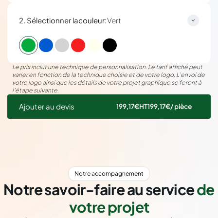
:
2. Sélectionner la
couleur
Vert
Le prix inclut une technique de personnalisation. Le tarif affiché peut
varier en fonction de la technique choisie et de votre logo. L’envoi de
votre logo ainsi que les détails de votre projet graphique se feront à
l’étape suivante.
Ajouter au devis
199,17€
HT
199,17€
/ pièce
Notre accompagnement
Notre savoir-faire au service
de
votre projet