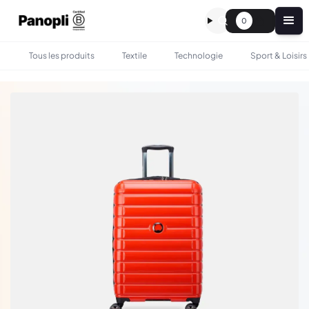
0
Tous les produits
Textile
Technologie
Sport & Loisirs
•
•
TOUS LES PRODUITS
SAC & BAGAGERIE
VALISE SHADOW 5.0 PERSONNALISÉE - DELSEY