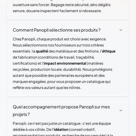
ouverture sans forcer. Bagage reste sécurisé, zéro dégâts
serrure, douane inspectent facilement si nécessaire.
Comment Panopli sélectionne ses produits ?
Chez Panopli, chaque produit est choisi avec exigence.
Nous sélectionnons nos fournisseurs sur trois critères
essentiels : la
qualité
des matériaux et des finitions, l'
éthique
de fabrication (conditions de travail, traçabilité,
certifications) et l'
impact environnemental
(matières
recyclées, production locale, durabilité). Nous privilégions
autant que possible des partenaires européens et des
marques engagées, pour vous proposer un catalogue qui
reflète vos valeurs autant que les nôtres.
Quel accompagnement propose Panopli sur mes
projets ?
Panopli, ce n'est pas juste un catalogue : c'est une équipe
dédiée à vos côtés. De l'
idéation
(conseil créatif,
recommandations produits, recherche de nouveautés) à la