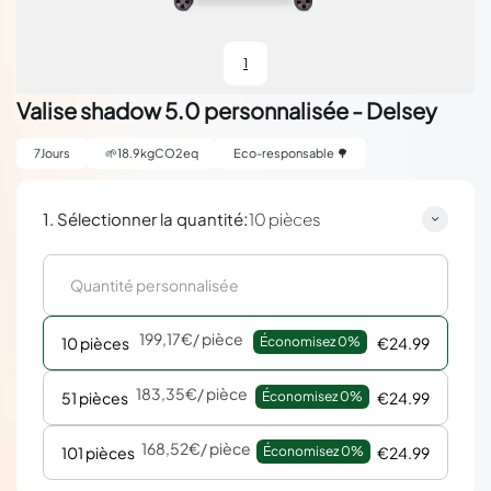
1
Valise shadow 5.0 personnalisée - Delsey
7
Jours
🌱
18.9
kgCO2eq
Eco-responsable 🌳
:
1. Sélectionner la quantité
10 pièces
199,17€
/ pièce
10 pièces
Économisez 
0%
€24.99
183,35€
/ pièce
51 pièces
Économisez 
0%
€24.99
168,52€
/ pièce
101 pièces
Économisez 
0%
€24.99