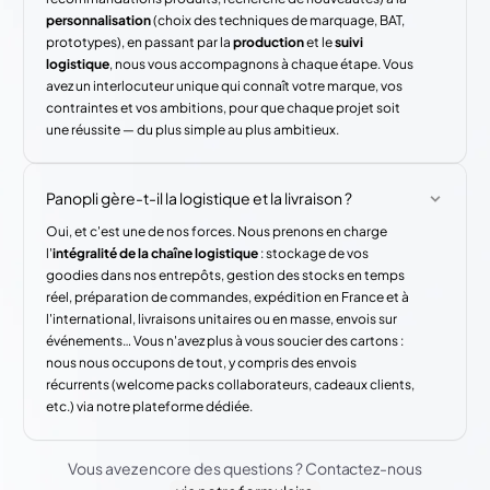
personnalisation
(choix des techniques de marquage, BAT,
prototypes), en passant par la
production
et le
suivi
logistique
, nous vous accompagnons à chaque étape. Vous
avez un interlocuteur unique qui connaît votre marque, vos
contraintes et vos ambitions, pour que chaque projet soit
une réussite — du plus simple au plus ambitieux.
Panopli gère-t-il la logistique et la livraison ?
Oui, et c'est une de nos forces. Nous prenons en charge
l'
intégralité de la chaîne logistique
: stockage de vos
goodies dans nos entrepôts, gestion des stocks en temps
réel, préparation de commandes, expédition en France et à
l'international, livraisons unitaires ou en masse, envois sur
événements… Vous n'avez plus à vous soucier des cartons :
nous nous occupons de tout, y compris des envois
récurrents (welcome packs collaborateurs, cadeaux clients,
etc.) via notre plateforme dédiée.
Vous avez encore des questions ? Contactez-nous