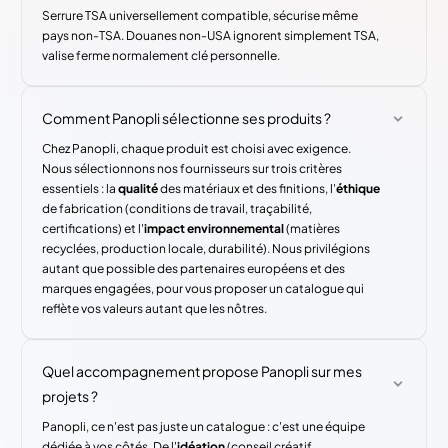
Serrure TSA universellement compatible, sécurise même
pays non-TSA. Douanes non-USA ignorent simplement TSA,
valise ferme normalement clé personnelle.
Comment Panopli sélectionne ses produits ?
Chez Panopli, chaque produit est choisi avec exigence.
Nous sélectionnons nos fournisseurs sur trois critères
essentiels : la
qualité
des matériaux et des finitions, l'
éthique
de fabrication (conditions de travail, traçabilité,
certifications) et l'
impact environnemental
(matières
recyclées, production locale, durabilité). Nous privilégions
autant que possible des partenaires européens et des
marques engagées, pour vous proposer un catalogue qui
reflète vos valeurs autant que les nôtres.
Quel accompagnement propose Panopli sur mes
projets ?
Panopli, ce n'est pas juste un catalogue : c'est une équipe
dédiée à vos côtés. De l'
idéation
(conseil créatif,