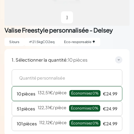
1
Valise Freestyle personnalisée - Delsey
5
Jours
🌱
21.5
kgCO2eq
Eco-responsable 🌳
:
1. Sélectionner la quantité
10 pièces
132,51€
/ pièce
10 pièces
Économisez 
0%
€24.99
122,31€
/ pièce
51 pièces
Économisez 
0%
€24.99
112,12€
/ pièce
101 pièces
Économisez 
0%
€24.99