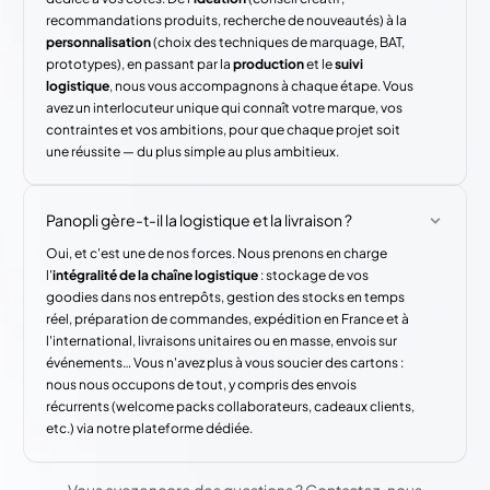
recommandations produits, recherche de nouveautés) à la
personnalisation
(choix des techniques de marquage, BAT,
prototypes), en passant par la
production
et le
suivi
logistique
, nous vous accompagnons à chaque étape. Vous
avez un interlocuteur unique qui connaît votre marque, vos
contraintes et vos ambitions, pour que chaque projet soit
une réussite — du plus simple au plus ambitieux.
Panopli gère-t-il la logistique et la livraison ?
Oui, et c'est une de nos forces. Nous prenons en charge
l'
intégralité de la chaîne logistique
: stockage de vos
goodies dans nos entrepôts, gestion des stocks en temps
réel, préparation de commandes, expédition en France et à
l'international, livraisons unitaires ou en masse, envois sur
événements… Vous n'avez plus à vous soucier des cartons :
nous nous occupons de tout, y compris des envois
récurrents (welcome packs collaborateurs, cadeaux clients,
etc.) via notre plateforme dédiée.