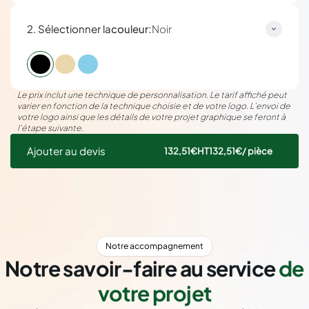
:
2. Sélectionner la
couleur
Noir
Le prix inclut une technique de personnalisation. Le tarif affiché peut
varier en fonction de la technique choisie et de votre logo. L’envoi de
votre logo ainsi que les détails de votre projet graphique se feront à
l’étape suivante.
Ajouter au devis
132,51€
HT
132,51€
/ pièce
Notre accompagnement
Notre savoir-faire au service
de
votre projet