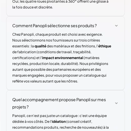
Oui, les quatre roues pivotantes à 360° offrent une glisse à
la fois douce et discrète.
Comment Panopli sélectionne ses produits ?
Chez Panopli, chaque produit est choisi avec exigence.
Nous sélectionnons nos fournisseurs sur trois critères
essentiels : la
qualité
des matériaux et des finitions, l'
éthique
de fabrication (conditions de travail, traçabilité,
certifications) et l'
impact environnemental
(matières
recyclées, production locale, durabilité). Nous privilégions
autant que possible des partenaires européens et des
marques engagées, pour vous proposer un catalogue qui
reflète vos valeurs autant que les nôtres.
Quel accompagnement propose Panopli sur mes
projets ?
Panopli, ce n'est pas juste un catalogue : c'est une équipe
dédiée à vos côtés. De l'
idéation
(conseil créatif,
recommandations produits, recherche de nouveautés) à la