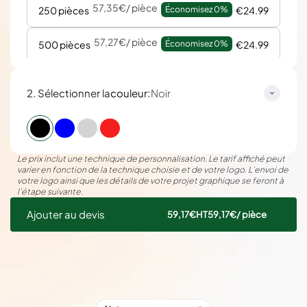
57,35€
/ pièce
250 pièces
Économisez 
0%
€24.99
57,27€
/ pièce
500 pièces
Économisez 
0%
€24.99
:
2. Sélectionner la
couleur
Noir
Le prix inclut une technique de personnalisation. Le tarif affiché peut
varier en fonction de la technique choisie et de votre logo. L’envoi de
votre logo ainsi que les détails de votre projet graphique se feront à
l’étape suivante.
Ajouter au devis
59,17€
HT
59,17€
/ pièce