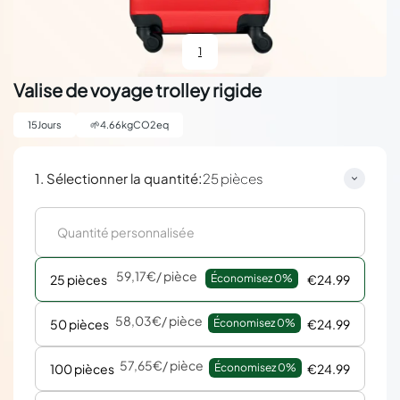
1
Valise de voyage trolley rigide
15
Jours
🌱
4.66
kgCO2eq
:
1. Sélectionner la quantité
25 pièces
59,17€
/ pièce
25 pièces
Économisez 
0%
€24.99
58,03€
/ pièce
50 pièces
Économisez 
0%
€24.99
57,65€
/ pièce
100 pièces
Économisez 
0%
€24.99