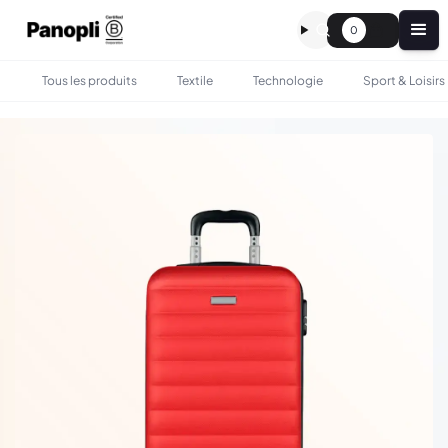
0
Tous les produits
Textile
Technologie
Sport & Loisirs
•
•
TOUS LES PRODUITS
SAC & BAGAGERIE
VALISE DE VOYAGE TROLLEY RIGIDE