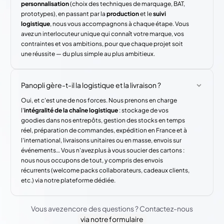
personnalisation
(choix des techniques de marquage, BAT,
prototypes), en passant par la
production
et le
suivi
logistique
, nous vous accompagnons à chaque étape. Vous
avez un interlocuteur unique qui connaît votre marque, vos
contraintes et vos ambitions, pour que chaque projet soit
une réussite — du plus simple au plus ambitieux.
Panopli gère-t-il la logistique et la livraison ?
Oui, et c'est une de nos forces. Nous prenons en charge
l'
intégralité de la chaîne logistique
: stockage de vos
goodies dans nos entrepôts, gestion des stocks en temps
réel, préparation de commandes, expédition en France et à
l'international, livraisons unitaires ou en masse, envois sur
événements… Vous n'avez plus à vous soucier des cartons :
nous nous occupons de tout, y compris des envois
récurrents (welcome packs collaborateurs, cadeaux clients,
etc.) via notre plateforme dédiée.
Vous avez encore des questions ? Contactez-nous
via notre formulaire