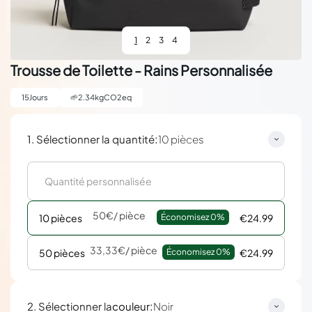
1
2
3
4
Trousse de Toilette - Rains Personnalisée
15
Jours
🌱
2.34
kgCO2eq
:
1. Sélectionner la quantité
10 pièces
50€
/ pièce
10 pièces
Économisez 
0%
€24.99
33,33€
/ pièce
50 pièces
Économisez 
0%
€24.99
:
2. Sélectionner la
couleur
Noir