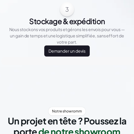
3
Stockage & expédition
Nous stockons vos produits et gérons les envois pour vous —
un gain de temps et une logistique simplifiée, sans effort de
votre part.
Demander un devis
Notre showromm
Un projet en tête ? Poussez la
porte
de notre showroom