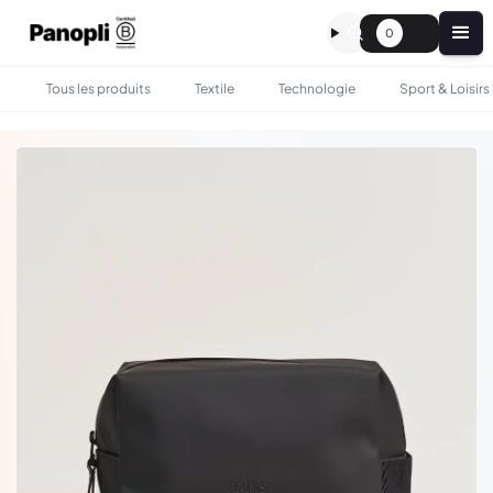
0
Tous les produits
Textile
Technologie
Sport & Loisirs
•
•
TOUS LES PRODUITS
SAC & BAGAGERIE
TROUSSE DE TOILETTE - RAINS PERSONNALISÉE