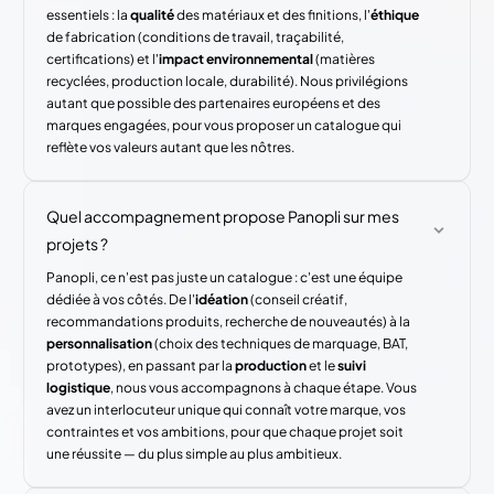
essentiels : la
qualité
des matériaux et des finitions, l'
éthique
de fabrication (conditions de travail, traçabilité,
certifications) et l'
impact environnemental
(matières
recyclées, production locale, durabilité). Nous privilégions
autant que possible des partenaires européens et des
marques engagées, pour vous proposer un catalogue qui
reflète vos valeurs autant que les nôtres.
Quel accompagnement propose Panopli sur mes
projets ?
Panopli, ce n'est pas juste un catalogue : c'est une équipe
dédiée à vos côtés. De l'
idéation
(conseil créatif,
recommandations produits, recherche de nouveautés) à la
personnalisation
(choix des techniques de marquage, BAT,
prototypes), en passant par la
production
et le
suivi
logistique
, nous vous accompagnons à chaque étape. Vous
avez un interlocuteur unique qui connaît votre marque, vos
contraintes et vos ambitions, pour que chaque projet soit
une réussite — du plus simple au plus ambitieux.