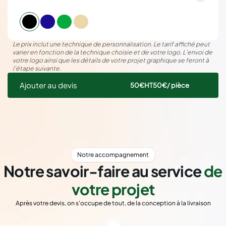
Le prix inclut une technique de personnalisation. Le tarif affiché peut
varier en fonction de la technique choisie et de votre logo. L’envoi de
votre logo ainsi que les détails de votre projet graphique se feront à
l’étape suivante.
Ajouter au devis
50€
HT
50€
/ pièce
Notre accompagnement
Notre savoir-faire au service
de
votre projet
Après votre devis, on s'occupe de tout, de la conception à la livraison