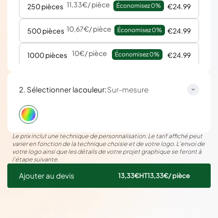
11,33€
/ pièce
250 pièces
Économisez 
0%
€24.99
10,67€
/ pièce
500 pièces
Économisez 
0%
€24.99
10€
/ pièce
1000 pièces
Économisez 
0%
€24.99
:
2. Sélectionner la
couleur
Sur-mesure
Le prix inclut une technique de personnalisation. Le tarif affiché peut
varier en fonction de la technique choisie et de votre logo. L’envoi de
votre logo ainsi que les détails de votre projet graphique se feront à
l’étape suivante.
Ajouter au devis
13,33€
HT
13,33€
/ pièce