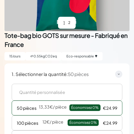
1
2
Tote-bag bio GOTS sur mesure - Fabriqué en
France
15
Jours
🌱
0.55
kgCO2eq
Eco-responsable 🌳
:
1. Sélectionner la quantité
50 pièces
13,33€
/ pièce
50 pièces
Économisez 
0%
€24.99
12€
/ pièce
100 pièces
Économisez 
0%
€24.99