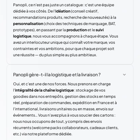
Panopli, ce n'est pas juste un catalogue : c'est une équipe
dédiée à vos côtés. De l'
idéation
(conseil créatif,
recommandations produits, recherche de nouveautés) à la
personnalisation
(choix des techniques de marquage, BAT,
prototypes), en passant par la
production
et le
suivi
logistique
, nous vous accompagnons à chaque étape. Vous
avez un interlocuteur unique qui connaît votre marque, vos
contraintes et vos ambitions, pour que chaque projet soit
une réussite — du plus simple au plus ambitieux.
Panopli gère-t-il la logistique et la livraison ?
Oui, et c'est une de nos forces. Nous prenons en charge
l'
intégralité de la chaîne logistique
: stockage de vos
goodies dans nos entrepôts, gestion des stocks en temps
réel, préparation de commandes, expédition en France et à
l'international, livraisons unitaires ou en masse, envois sur
événements… Vous n'avez plus à vous soucier des cartons :
nous nous occupons de tout, y compris des envois
récurrents (welcome packs collaborateurs, cadeaux clients,
etc.) via notre plateforme dédiée.