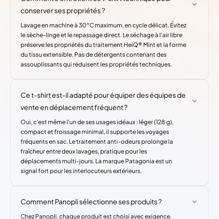
conserver ses propriétés ?
Lavage en machine à 30°C maximum, en cycle délicat. Évitez
le sèche-linge et le repassage direct. Le séchage à l'air libre
préserve les propriétés du traitement HeiQ® Mint et la forme
du tissu extensible. Pas de détergents contenant des
assouplissants qui réduisent les propriétés techniques.
Ce t-shirt est-il adapté pour équiper des équipes de
vente en déplacement fréquent ?
Oui, c'est même l'un de ses usages idéaux : léger (128 g),
compact et froissage minimal, il supporte les voyages
fréquents en sac. Le traitement anti-odeurs prolonge la
fraîcheur entre deux lavages, pratique pour les
déplacements multi-jours. La marque Patagonia est un
signal fort pour les interlocuteurs extérieurs.
Comment Panopli sélectionne ses produits ?
Chez Panopli, chaque produit est choisi avec exigence.