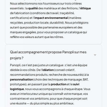
Nous sélectionnons nos fournisseurs sur trois critères
essentiels : la
qualité
des matériaux et des finitions, l'
éthique
de fabrication (conditions de travail, traçabilité,
certifications) et l'
impact environnemental
(matières
recyclées, production locale, durabilité). Nous privilégions
autant que possible des partenaires européens et des
marques engagées, pour vous proposer un catalogue qui
reflète vos valeurs autant que les nôtres.
Quel accompagnement propose Panopli sur mes
projets ?
Panopli, ce n'est pas juste un catalogue : c'est une équipe
dédiée à vos côtés. De l'
idéation
(conseil créatif,
recommandations produits, recherche de nouveautés) à la
personnalisation
(choix des techniques de marquage, BAT,
prototypes), en passant par la
production
et le
suivi
logistique
, nous vous accompagnons à chaque étape. Vous
avez un interlocuteur unique qui connaît votre marque, vos
contraintes et vos ambitions, pour que chaque projet soit
une réussite — du plus simple au plus ambitieux.