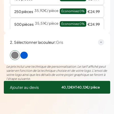
35,92€
/ pièce
250 pièces
Économisez 
0%
€24.99
35,51€
/ pièce
500 pièces
Économisez 
0%
€24.99
35,29€
/ pièce
1000 pièces
Économisez 
0%
€24.99
:
2. Sélectionner la
couleur
Gris
35,16€
/ pièce
2000 pièces
Économisez 
0%
€24.99
Le prix inclut une technique de personnalisation. Le tarif affiché peut
varier en fonction de la technique choisie et de votre logo. L’envoi de
votre logo ainsi que les détails de votre projet graphique se feront à
l’étape suivante.
Ajouter au devis
40,12€
HT
40,12€
/ pièce