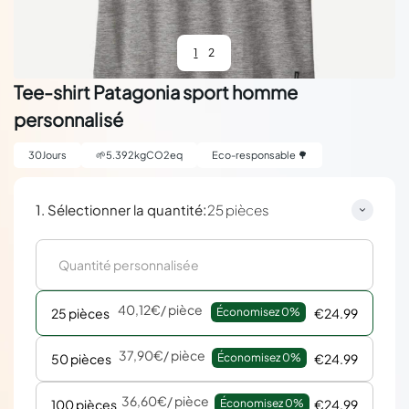
1
2
Tee-shirt Patagonia sport homme
personnalisé
30
Jours
🌱
5.392
kgCO2eq
Eco-responsable 🌳
:
1. Sélectionner la quantité
25 pièces
40,12€
/ pièce
25 pièces
Économisez 
0%
€24.99
37,90€
/ pièce
50 pièces
Économisez 
0%
€24.99
36,60€
/ pièce
100 pièces
Économisez 
0%
€24.99