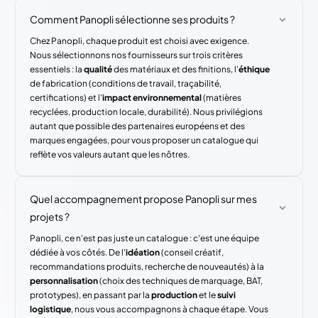
Comment Panopli sélectionne ses produits ?
Chez Panopli, chaque produit est choisi avec exigence.
Nous sélectionnons nos fournisseurs sur trois critères
essentiels : la
qualité
des matériaux et des finitions, l'
éthique
de fabrication (conditions de travail, traçabilité,
certifications) et l'
impact environnemental
(matières
recyclées, production locale, durabilité). Nous privilégions
autant que possible des partenaires européens et des
marques engagées, pour vous proposer un catalogue qui
reflète vos valeurs autant que les nôtres.
Quel accompagnement propose Panopli sur mes
projets ?
Panopli, ce n'est pas juste un catalogue : c'est une équipe
dédiée à vos côtés. De l'
idéation
(conseil créatif,
recommandations produits, recherche de nouveautés) à la
personnalisation
(choix des techniques de marquage, BAT,
prototypes), en passant par la
production
et le
suivi
logistique
, nous vous accompagnons à chaque étape. Vous