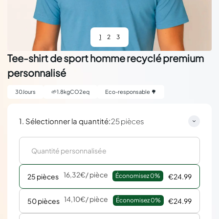
1
2
3
Tee-shirt de sport homme recyclé premium
personnalisé
30
Jours
🌱
1.8
kgCO2eq
Eco-responsable 🌳
:
1. Sélectionner la quantité
25 pièces
16,32€
/ pièce
25 pièces
Économisez 
0%
€24.99
14,10€
/ pièce
50 pièces
Économisez 
0%
€24.99