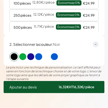
12,80€
/ pièce
100 pièces
Économisez 
0%
€24.99
12,12€
/ pièce
250 pièces
Économisez 
0%
€24.99
11,71€
/ pièce
500 pièces
Économisez 
0%
€24.99
11,49€
/ pièce
1000 pièces
Économisez 
0%
€24.99
:
2. Sélectionner la
couleur
Noir
11,36€
/ pièce
2000 pièces
Économisez 
0%
€24.99
Le prix inclut une technique de personnalisation. Le tarif affiché peut
varier en fonction de la technique choisie et de votre logo. L’envoi de
votre logo ainsi que les détails de votre projet graphique se feront à
l’étape suivante.
Ajouter au devis
16,32€
HT
16,32€
/ pièce