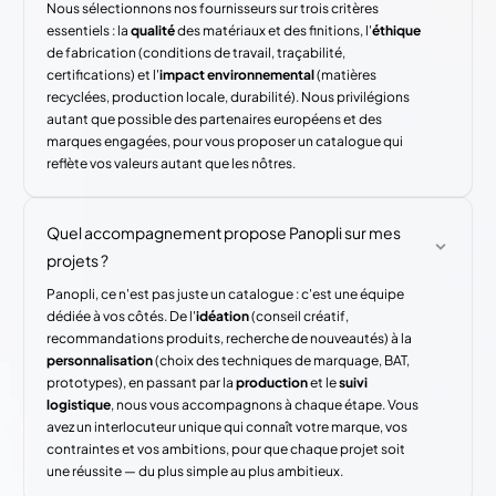
Nous sélectionnons nos fournisseurs sur trois critères
essentiels : la
qualité
des matériaux et des finitions, l'
éthique
de fabrication (conditions de travail, traçabilité,
certifications) et l'
impact environnemental
(matières
recyclées, production locale, durabilité). Nous privilégions
autant que possible des partenaires européens et des
marques engagées, pour vous proposer un catalogue qui
reflète vos valeurs autant que les nôtres.
Quel accompagnement propose Panopli sur mes
projets ?
Panopli, ce n'est pas juste un catalogue : c'est une équipe
dédiée à vos côtés. De l'
idéation
(conseil créatif,
recommandations produits, recherche de nouveautés) à la
personnalisation
(choix des techniques de marquage, BAT,
prototypes), en passant par la
production
et le
suivi
logistique
, nous vous accompagnons à chaque étape. Vous
avez un interlocuteur unique qui connaît votre marque, vos
contraintes et vos ambitions, pour que chaque projet soit
une réussite — du plus simple au plus ambitieux.