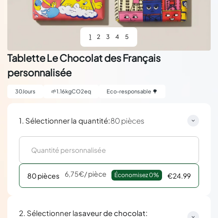
1
2
3
4
5
Tablette Le Chocolat des Français
personnalisée
30
Jours
🌱
1.16
kgCO2eq
Eco-responsable 🌳
:
1. Sélectionner la quantité
80 pièces
6,75€
/ pièce
80 pièces
Économisez 
0%
€24.99
:
2. Sélectionner la
saveur de chocolat