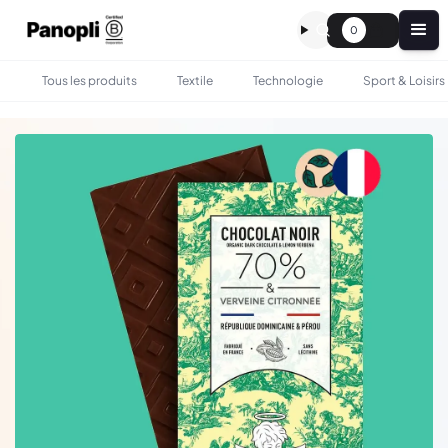
0
Tous les produits
Textile
Technologie
Sport & Loisirs
•
•
TOUS LES PRODUITS
GASTRONOMIE
TABLETTE DE CHOCOLAT BIO PERSONNALISÉE