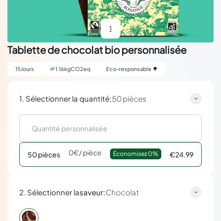
1
Tablette de chocolat bio personnalisée
15
Jours
🌱
1.16
kgCO2eq
Eco-responsable 🌳
:
1. Sélectionner la quantité
50 pièces
0€
/ pièce
50 pièces
Économisez 
0%
€24.99
:
2. Sélectionner la
saveur
Chocolat