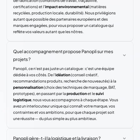
de fabrication (conditions de travail, traçabilité,
certifications) et l'
impact environnemental
(matières
recyclées, production locale, durabilité). Nous privilégions
autant que possible des partenaires européens et des
marques engagées, pour vous proposer un catalogue qui
reflète vos valeurs autant que les nôtres.
Quel accompagnement propose Panopli sur mes
projets ?
Panopli, ce n'est pas juste un catalogue : c'est une équipe
dédiée à vos côtés. De l'
idéation
(conseil créatif,
recommandations produits, recherche de nouveautés) à la
personnalisation
(choix des techniques de marquage, BAT,
prototypes), en passant par la
production
et le
suivi
logistique
, nous vous accompagnons à chaque étape. Vous
avez un interlocuteur unique qui connaît votre marque, vos
contraintes et vos ambitions, pour que chaque projet soit
une réussite — du plus simple au plus ambitieux.
Panopli gère-t-il la logistique et la livraison ?