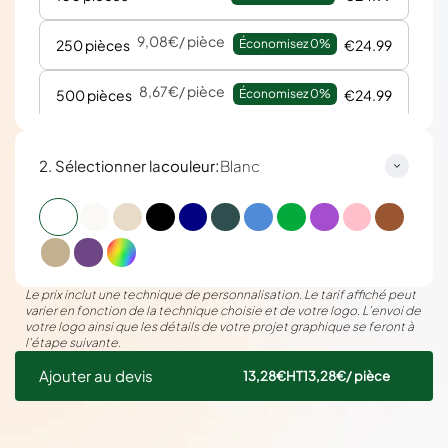
9,08€
/ pièce
250 pièces
Économisez 
0%
€24.99
8,67€
/ pièce
500 pièces
Économisez 
0%
€24.99
8,45€
/ pièce
1000 pièces
Économisez 
0%
€24.99
:
2. Sélectionner la
couleur
Blanc
8,32€
/ pièce
2000 pièces
Économisez 
0%
€24.99
Le prix inclut une technique de personnalisation. Le tarif affiché peut
varier en fonction de la technique choisie et de votre logo. L’envoi de
votre logo ainsi que les détails de votre projet graphique se feront à
l’étape suivante.
Ajouter au devis
13,28€
HT
13,28€
/ pièce