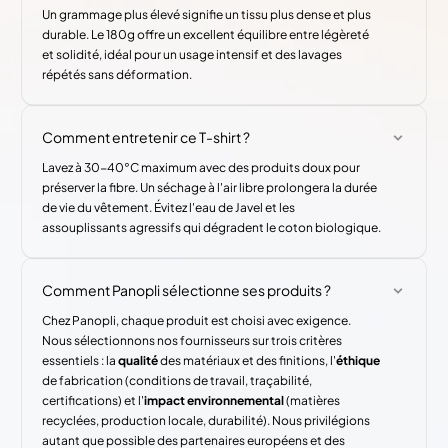
Un grammage plus élevé signifie un tissu plus dense et plus
durable. Le 180g offre un excellent équilibre entre légèreté
et solidité, idéal pour un usage intensif et des lavages
répétés sans déformation.
Comment entretenir ce T-shirt ?
Lavez à 30-40°C maximum avec des produits doux pour
préserver la fibre. Un séchage à l'air libre prolongera la durée
de vie du vêtement. Évitez l'eau de Javel et les
assouplissants agressifs qui dégradent le coton biologique.
Comment Panopli sélectionne ses produits ?
Chez Panopli, chaque produit est choisi avec exigence.
Nous sélectionnons nos fournisseurs sur trois critères
essentiels : la
qualité
des matériaux et des finitions, l'
éthique
de fabrication (conditions de travail, traçabilité,
certifications) et l'
impact environnemental
(matières
recyclées, production locale, durabilité). Nous privilégions
autant que possible des partenaires européens et des