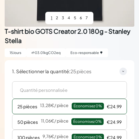
1
2
3
4
5
6
7
T-shirt bio GOTS Creator 2.0 180g - Stanley
Stella
15
Jours
🌱
03.01
kgCO2eq
Eco-responsable 🌳
:
1. Sélectionner la quantité
25 pièces
13,28€
/ pièce
25 pièces
Économisez 
0%
€24.99
11,06€
/ pièce
50 pièces
Économisez 
0%
€24.99
9,76€
/ pièce
100 pièces
Économisez 
0%
€24.99