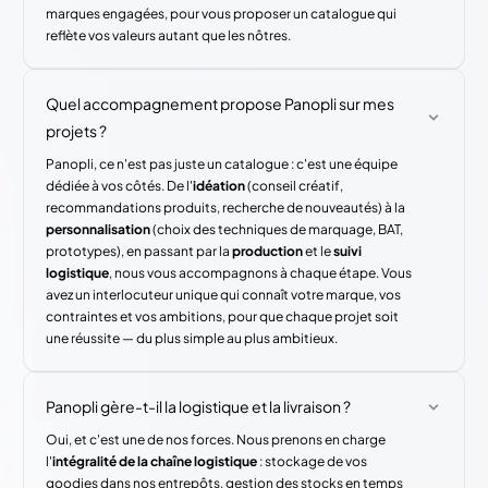
marques engagées, pour vous proposer un catalogue qui
reflète vos valeurs autant que les nôtres.
Quel accompagnement propose Panopli sur mes
projets ?
Panopli, ce n'est pas juste un catalogue : c'est une équipe
dédiée à vos côtés. De l'
idéation
(conseil créatif,
recommandations produits, recherche de nouveautés) à la
personnalisation
(choix des techniques de marquage, BAT,
prototypes), en passant par la
production
et le
suivi
logistique
, nous vous accompagnons à chaque étape. Vous
avez un interlocuteur unique qui connaît votre marque, vos
contraintes et vos ambitions, pour que chaque projet soit
une réussite — du plus simple au plus ambitieux.
Panopli gère-t-il la logistique et la livraison ?
Oui, et c'est une de nos forces. Nous prenons en charge
l'
intégralité de la chaîne logistique
: stockage de vos
goodies dans nos entrepôts, gestion des stocks en temps