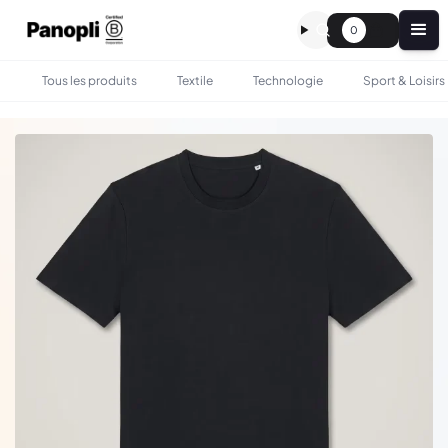
0
Tous les produits
Textile
Technologie
Sport & Loisirs
•
•
TOUS LES PRODUITS
TEXTILE
T-SHIRT BIO GOTS CREATOR 2.0 180G - STANLEY STELLA