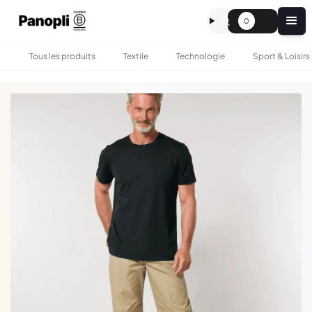
0
Tous les produits
Textile
Technologie
Sport & Loisirs
•
•
TOUS LES PRODUITS
TEXTILE
T-SHIRT BIO GOTS CRAFTER 155G - STANLEY STELLA