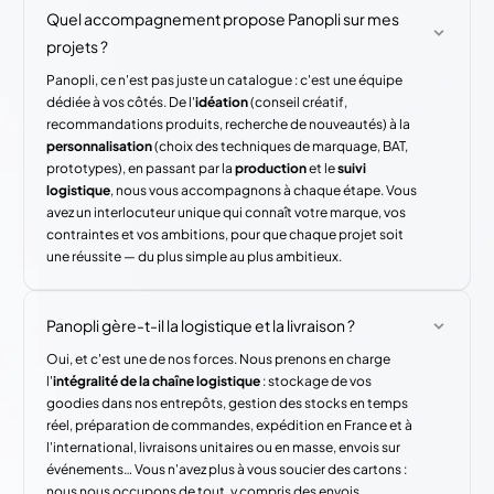
Quel accompagnement propose Panopli sur mes
projets ?
Panopli, ce n'est pas juste un catalogue : c'est une équipe
dédiée à vos côtés. De l'
idéation
(conseil créatif,
recommandations produits, recherche de nouveautés) à la
personnalisation
(choix des techniques de marquage, BAT,
prototypes), en passant par la
production
et le
suivi
logistique
, nous vous accompagnons à chaque étape. Vous
avez un interlocuteur unique qui connaît votre marque, vos
contraintes et vos ambitions, pour que chaque projet soit
une réussite — du plus simple au plus ambitieux.
Panopli gère-t-il la logistique et la livraison ?
Oui, et c'est une de nos forces. Nous prenons en charge
l'
intégralité de la chaîne logistique
: stockage de vos
goodies dans nos entrepôts, gestion des stocks en temps
réel, préparation de commandes, expédition en France et à
l'international, livraisons unitaires ou en masse, envois sur
événements… Vous n'avez plus à vous soucier des cartons :
nous nous occupons de tout, y compris des envois