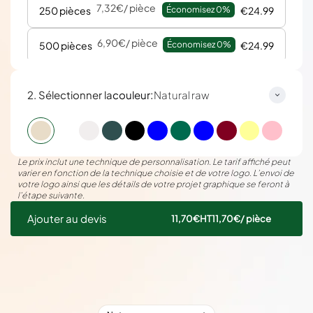
7,32€
/ pièce
250 pièces
Économisez 
0%
€24.99
6,90€
/ pièce
500 pièces
Économisez 
0%
€24.99
6,66€
/ pièce
1000 pièces
Économisez 
0%
€24.99
:
2. Sélectionner la
couleur
Natural raw
6,53€
/ pièce
2000 pièces
Économisez 
0%
€24.99
Le prix inclut une technique de personnalisation. Le tarif affiché peut
varier en fonction de la technique choisie et de votre logo. L’envoi de
votre logo ainsi que les détails de votre projet graphique se feront à
l’étape suivante.
Ajouter au devis
11,70€
HT
11,70€
/ pièce