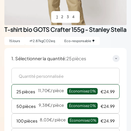
1
2
3
4
T-shirt bio GOTS Crafter 155g - Stanley Stella
15
Jours
🌱
2.87
kgCO2eq
Eco-responsable 🌳
:
1. Sélectionner la quantité
25 pièces
11,70€
/ pièce
25 pièces
Économisez 
0%
€24.99
9,38€
/ pièce
50 pièces
Économisez 
0%
€24.99
8,03€
/ pièce
100 pièces
Économisez 
0%
€24.99