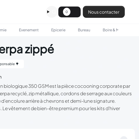
Nous contacter
0
omie
Evenement
Epicerie
Bureau
Boire & Manger
erpa zippé
ponsable 🌳
n
on biologique 350 GSM est la pièce cocooning corporate par
rpa recyclé, zip métallique, cordons de serrage aux couleurs
e d'encolure arrière à chevrons et demi-lune signature.
 Le vêtement de bien-être premium pour les kits d'hiver