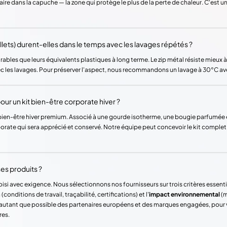
e dans la capuche — la zone qui protège le plus de la perte de chaleur. C'est un 
eillets) durent-elles dans le temps avec les lavages répétés ?
rables que leurs équivalents plastiques à long terme. Le zip métal résiste mieux à 
c les lavages. Pour préserver l'aspect, nous recommandons un lavage à 30°C ave
ur un kit bien-être corporate hiver ?
t bien-être hiver premium. Associé à une gourde isotherme, une bougie parfumée et
ate qui sera apprécié et conservé. Notre équipe peut concevoir le kit complet
es produits ?
si avec exigence. Nous sélectionnons nos fournisseurs sur trois critères essentie
(conditions de travail, traçabilité, certifications) et l'
impact environnemental
(m
ons autant que possible des partenaires européens et des marques engagées, pour
res.