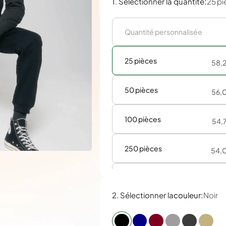
:
1. Sélectionner la quantité
25 pi
25 pièces
58,
50 pièces
56,
100 pièces
54,
250 pièces
54,
500 pièces
53,
:
2. Sélectionner la
couleur
Noir
1000 pièces
53,