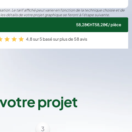
€24.99
Économisez 
0%
32€
/ pièce
ation. Le tarif affiché peut varier en fonction de la technique choisie et de
 les détails de votre projet graphique se feront à l’étape suivante.
58,28€
HT
58,28€
/ pièce
4,8 sur 5 basé sur plus de 58 avis
votre projet
3