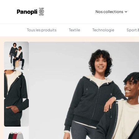
Nos collections
Tous les produits
Textile
Technologie
Sport &
•
•
TOUS LES PRODUITS
TEXTILE
SWEAT-SHIRT SHERPA ZIPPÉ