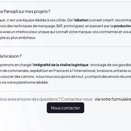
Panopli sur mes projets ?
ue : c'est une équipe dédiée à vos côtés. De l'
idéation
(conseil créatif, recomm
hoix des techniques de marquage, BAT, prototypes), en passant par la
productio
vez un interlocuteur unique qui connaît votre marque, vos contraintes et vos
mple au plus ambitieux.
a livraison ?
 prenons en charge l'
intégralité de la chaîne logistique
: stockage de vos goodie
n de commandes, expédition en France et à l'international, livraisons unitaires o
 soucier des cartons : nous nous occupons de tout, y compris des envois récur
) via notre plateforme dédiée.
ous avez encore des questions ? Contactez-nous
via notre formulair
Nous contacter