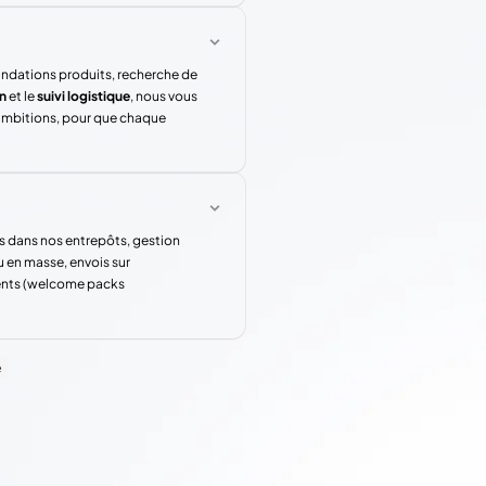
andations produits, recherche de
n
et le
suivi logistique
, nous vous
 ambitions, pour que chaque
s dans nos entrepôts, gestion
u en masse, envois sur
rents (welcome packs
e