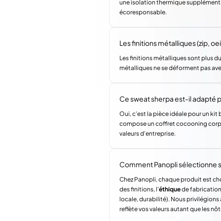
une isolation thermique supplémentair
écoresponsable.
Les finitions métalliques (zip, o
Les finitions métalliques sont plus du
métalliques ne se déforment pas ave
Ce sweat sherpa est-il adapté po
Oui, c'est la pièce idéale pour un ki
compose un coffret cocooning corpor
valeurs d'entreprise.
Comment Panopli sélectionne s
Chez Panopli, chaque produit est choi
des finitions, l'
éthique
de fabrication 
locale, durabilité). Nous privilégi
reflète vos valeurs autant que les nôt