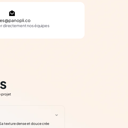
les@panopli.co
er directement nos équipes
s
 projet
. Sa texture dense et douce crée