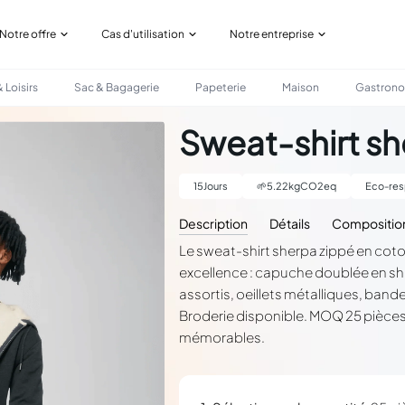
Notre offre
Cas d'utilisation
Notre entreprise
 Loisirs
Sac & Bagagerie
Papeterie
Maison
Gastron
Sweat-shirt sh
15
Jours
🌱
5.22
kgCO2eq
Eco-res
Description
Détails
Compositio
Le sweat-shirt sherpa zippé en cot
excellence : capuche doublée en she
assortis, oeillets métalliques, band
Broderie disponible. MOQ 25 pièces.
mémorables.