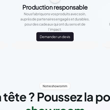
Production responsable
Nous fabriquons vos produits avec soin,
auprès de partenaires engagés et durables,
pour des cadeaux qui ont du sens et de
l’impact.
Demander un devis
Notre showromm
 tête ? Poussez la p