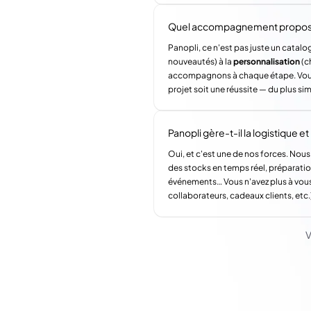
Quel accompagnement propose 
Panopli, ce n'est pas juste un catalog
nouveautés) à la
personnalisation
(c
accompagnons à chaque étape. Vous a
projet soit une réussite — du plus si
Panopli gère-t-il la logistique et l
Oui, et c'est une de nos forces. Nous
des stocks en temps réel, préparatio
événements… Vous n'avez plus à vous
collaborateurs, cadeaux clients, etc.
V