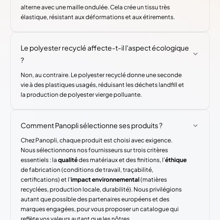
alterne avec une maille ondulée. Cela crée un tissu très
élastique, résistant aux déformations et aux étirements.
Le polyester recyclé affecte-t-il l'aspect écologique
?
Non, au contraire. Le polyester recyclé donne une seconde
vie à des plastiques usagés, réduisant les déchets landfill et
la production de polyester vierge polluante.
Comment Panopli sélectionne ses produits ?
Chez Panopli, chaque produit est choisi avec exigence.
Nous sélectionnons nos fournisseurs sur trois critères
essentiels : la
qualité
des matériaux et des finitions, l'
éthique
de fabrication (conditions de travail, traçabilité,
certifications) et l'
impact environnemental
(matières
recyclées, production locale, durabilité). Nous privilégions
autant que possible des partenaires européens et des
marques engagées, pour vous proposer un catalogue qui
reflète vos valeurs autant que les nôtres.