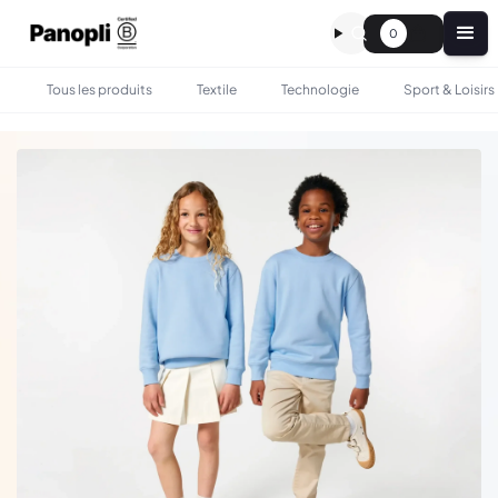
0
Tous les produits
Textile
Technologie
Sport & Loisirs
•
•
TOUS LES PRODUITS
TEXTILE
SWEAT-SHIRT COL ROND ENFANT - BIO PERSONNALISÉ