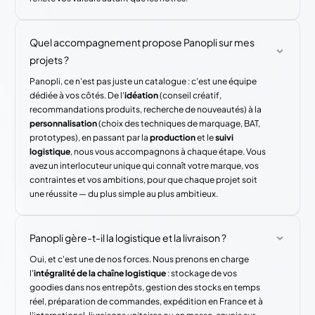
Quel accompagnement propose Panopli sur mes
projets ?
Panopli, ce n'est pas juste un catalogue : c'est une équipe
dédiée à vos côtés. De l'
idéation
(conseil créatif,
recommandations produits, recherche de nouveautés) à la
personnalisation
(choix des techniques de marquage, BAT,
prototypes), en passant par la
production
et le
suivi
logistique
, nous vous accompagnons à chaque étape. Vous
avez un interlocuteur unique qui connaît votre marque, vos
contraintes et vos ambitions, pour que chaque projet soit
une réussite — du plus simple au plus ambitieux.
Panopli gère-t-il la logistique et la livraison ?
Oui, et c'est une de nos forces. Nous prenons en charge
l'
intégralité de la chaîne logistique
: stockage de vos
goodies dans nos entrepôts, gestion des stocks en temps
réel, préparation de commandes, expédition en France et à