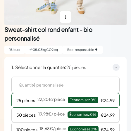
1
Sweat-shirt col rond enfant - bio
personnalisé
15
Jours
🌱
05.03
kgCO2eq
Eco-responsable 🌳
:
1. Sélectionner la quantité
25 pièces
22,20€
/ pièce
25 pièces
Économisez 
0%
€24.99
19,98€
/ pièce
50 pièces
Économisez 
0%
€24.99
18,68€
/ pièce
100 pièces
Économisez 
0%
€24.99