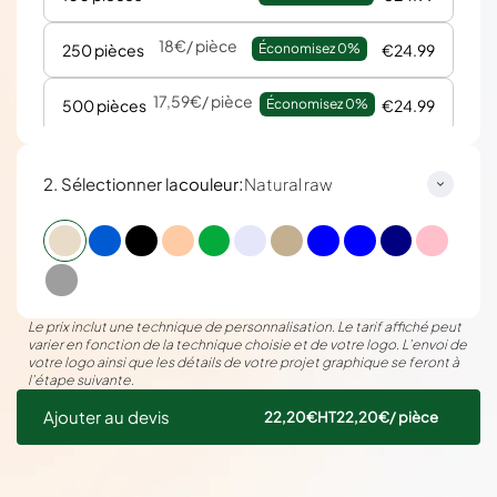
18€
/ pièce
250 pièces
Économisez 
0%
€24.99
17,59€
/ pièce
500 pièces
Économisez 
0%
€24.99
17,37€
/ pièce
1000 pièces
Économisez 
0%
€24.99
:
2. Sélectionner la
couleur
Natural raw
17,24€
/ pièce
2000 pièces
Économisez 
0%
€24.99
Le prix inclut une technique de personnalisation. Le tarif affiché peut
varier en fonction de la technique choisie et de votre logo. L’envoi de
votre logo ainsi que les détails de votre projet graphique se feront à
l’étape suivante.
Ajouter au devis
22,20€
HT
22,20€
/ pièce