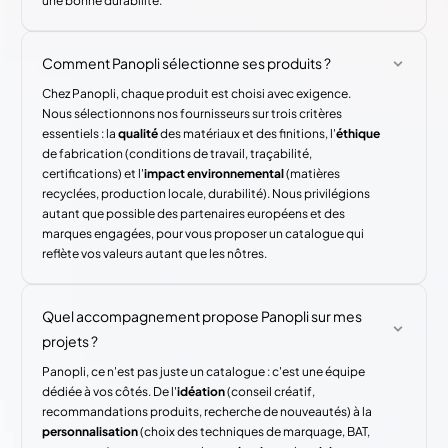
une bonne durabilité.
Comment Panopli sélectionne ses produits ?
Chez Panopli, chaque produit est choisi avec exigence.
Nous sélectionnons nos fournisseurs sur trois critères
essentiels : la
qualité
des matériaux et des finitions, l'
éthique
de fabrication (conditions de travail, traçabilité,
certifications) et l'
impact environnemental
(matières
recyclées, production locale, durabilité). Nous privilégions
autant que possible des partenaires européens et des
marques engagées, pour vous proposer un catalogue qui
reflète vos valeurs autant que les nôtres.
Quel accompagnement propose Panopli sur mes
projets ?
Panopli, ce n'est pas juste un catalogue : c'est une équipe
dédiée à vos côtés. De l'
idéation
(conseil créatif,
recommandations produits, recherche de nouveautés) à la
personnalisation
(choix des techniques de marquage, BAT,