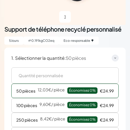
1
Support de téléphone recyclé personnalisé
5
Jours
🌱
0.191
kgCO2eq
Eco-responsable 🌳
:
1. Sélectionner la quantité
50 pièces
12,03€
/ pièce
50 pièces
Économisez 
0%
€24.99
9,60€
/ pièce
100 pièces
Économisez 
0%
€24.99
8,42€
/ pièce
250 pièces
Économisez 
0%
€24.99