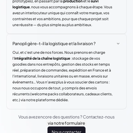
prototypes), en passant par la
production
et le
suivi
logistique
, nous vous accompagnons à chaque étape. Vous
avez un interlocuteur unique qui connaît votre marque, vos
contraintes et vos ambitions, pour que chaque projet soit
une réussite — du plus simple au plus ambitieux.
Panopli gère-t-il la logistique et la livraison ?
Oui, et c'est une de nos forces. Nous prenons en charge
l'
intégralité de la chaîne logistique
: stockage de vos
goodies dans nos entrepôts, gestion des stocks en temps
réel, préparation de commandes, expédition en France et à
l'international, livraisons unitaires ou en masse, envois sur
événements… Vous n'avez plus à vous soucier des cartons :
nous nous occupons de tout, y compris des envois
récurrents (welcome packs collaborateurs, cadeaux clients,
etc.) via notre plateforme dédiée.
Vous avez encore des questions ? Contactez-nous
via notre formulaire
Nous contacter