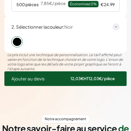
7,85€
/ pièce
500 pièces
Économisez 
0%
€24.99
:
2. Sélectionner la
couleur
Noir
Le prix inclut une technique de personnalisation. Le tarif affiché peut
varier en fonction de la technique choisie et de votre logo. L’envoi de
votre logo ainsi que les détails de votre projet graphique se feront à
l’étape suivante.
Ajouter au devis
12,03€
HT
12,03€
/ pièce
Notre accompagnement
Notre savoir-faire au service
de