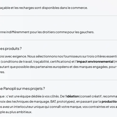
laçable et les recharges sont disponibles dans le commerce.
onne indifféremment pour les droitiers comme pour les gauchers.
es produits ?
si avec exigence. Nous sélectionnons nos fournisseurs sur trois critères essentie
(conditions de travail, traçabilité, certifications) et l'
impact environnemental
(m
ons autant que possible des partenaires européens et des marques engagées, pour
res.
Panopli sur mes projets ?
ue : c'est une équipe dédiée à vos côtés. De l'
idéation
(conseil créatif, recomm
hoix des techniques de marquage, BAT, prototypes), en passant par la
productio
vez un interlocuteur unique qui connaît votre marque, vos contraintes et vos
mple au plus ambitieux.