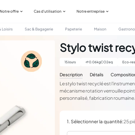
Notre offre
Cas d'utilisation
Notre entreprise
 Loisirs
Sac & Bagagerie
Papeterie
Maison
Gastron
Stylo twist re
15
Jours
🌱
0.06
kgCO2eq
Eco-res
Description
Détails
Compositio
Le stylo twist recyclé est l'instrum
mécanisme rotation verrouille poi
personnalisé, fabrication roumaine
:
1. Sélectionner la quantité
25 pi