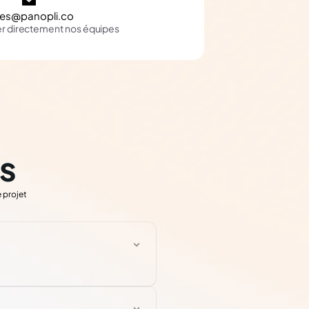
les@panopli.co
er directement nos équipes
s
 projet