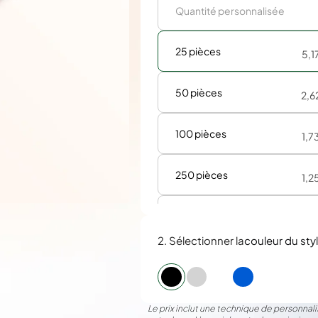
25 pièces
5,1
50 pièces
2,6
100 pièces
1,7
250 pièces
1,2
500 pièces
0,9
2. Sélectionner la
couleur du sty
Le prix inclut une technique de personnalis