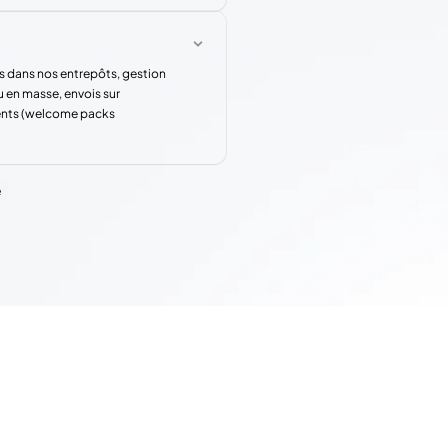
s dans nos entrepôts, gestion
u en masse, envois sur
rents (welcome packs
e