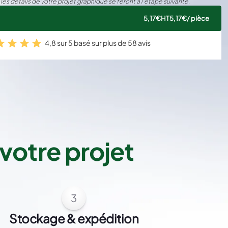
 les détails de votre projet graphique se feront à l’étape suivante.
5,17€
HT
5,17€
/ pièce
4,8 sur 5 basé sur plus de 58 avis
votre projet
3
Stockage & expédition