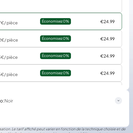
€24.99
Économisez 
0%
7€
/ pièce
€24.99
Économisez 
0%
2€
/ pièce
€24.99
Économisez 
0%
3€
/ pièce
€24.99
Économisez 
0%
5€
/ pièce
€24.99
Économisez 
0%
8€
/ pièce
:
lo
Noir
ation. Le tarif affiché peut varier en fonction de la technique choisie et de