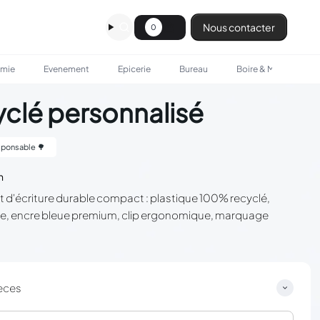
Nous contacter
0
omie
Evenement
Epicerie
Bureau
Boire & Manger
cyclé personnalisé
ponsable 🌳
n
ent d'écriture durable compact : plastique 100% recyclé,
nte, encre bleue premium, clip ergonomique, marquage
.
èces