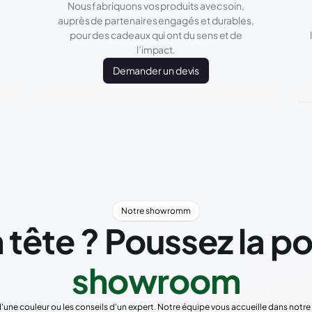
Nous fabriquons vos produits avec soin,
auprès de partenaires engagés et durables,
pour des cadeaux qui ont du sens et de
l’impact.
Demander un devis
Notre showromm
 tête ? Poussez la p
showroom
d'une couleur ou les conseils d'un expert. Notre équipe vous accueille dans not