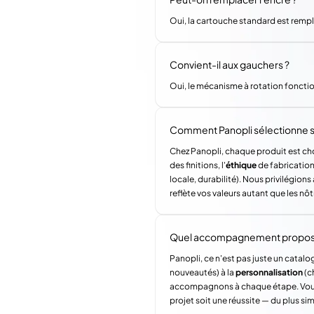
Oui, la cartouche standard est remp
Convient-il aux gauchers ?
Oui, le mécanisme à rotation foncti
Comment Panopli sélectionne s
Chez Panopli, chaque produit est choi
des finitions, l'
éthique
de fabrication 
locale, durabilité). Nous privilégi
reflète vos valeurs autant que les nôt
Quel accompagnement propose 
Panopli, ce n'est pas juste un catalog
nouveautés) à la
personnalisation
(c
accompagnons à chaque étape. Vous a
projet soit une réussite — du plus si