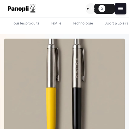
0
Tous les produits
Textile
Technologie
Sport & Loisirs
•
•
TOUS LES PRODUITS
BUREAU
STYLO JOTTER AVEC COFFRET - PARKER