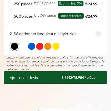
8,58€
/ pièce
250 pièces
Économisez 
0%
€24.99
8,50€
/ pièce
500 pièces
Économisez 
0%
€24.99
8,42€
/ pièce
1000 pièces
Économisez 
0%
€24.99
:
2. Sélectionner la
couleur du stylo
Noir
Le prix inclut une technique de personnalisation. Le tarif affiché peut
varier en fonction de la technique choisie et de votre logo. L’envoi de
votre logo ainsi que les détails de votre projet graphique se feront à
l’étape suivante.
Ajouter au devis
8,95€
HT
8,95€
/ pièce