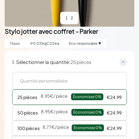
1
2
Stylo jotter avec coffret - Parker
7
Jours
🌱
0.031
kgCO2eq
Eco-responsable 🌳
:
1. Sélectionner la quantité
25 pièces
8,95€
/ pièce
25 pièces
Économisez 
0%
€24.99
8,95€
/ pièce
50 pièces
Économisez 
0%
€24.99
8,77€
/ pièce
100 pièces
Économisez 
0%
€24.99