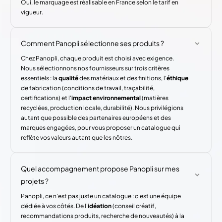
Oui, le marquage est réalisable en France selon le tarif en
vigueur.
Comment Panopli sélectionne ses produits ?
Chez Panopli, chaque produit est choisi avec exigence.
Nous sélectionnons nos fournisseurs sur trois critères
essentiels : la
qualité
des matériaux et des finitions, l'
éthique
de fabrication (conditions de travail, traçabilité,
certifications) et l'
impact environnemental
(matières
recyclées, production locale, durabilité). Nous privilégions
autant que possible des partenaires européens et des
marques engagées, pour vous proposer un catalogue qui
reflète vos valeurs autant que les nôtres.
Quel accompagnement propose Panopli sur mes
projets ?
Panopli, ce n'est pas juste un catalogue : c'est une équipe
dédiée à vos côtés. De l'
idéation
(conseil créatif,
recommandations produits, recherche de nouveautés) à la