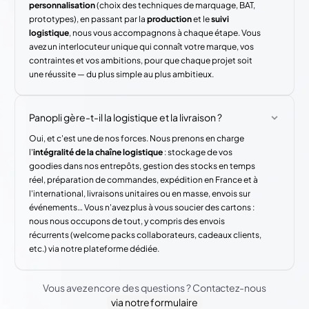
personnalisation
(choix des techniques de marquage, BAT,
prototypes), en passant par la
production
et le
suivi
logistique
, nous vous accompagnons à chaque étape. Vous
avez un interlocuteur unique qui connaît votre marque, vos
contraintes et vos ambitions, pour que chaque projet soit
une réussite — du plus simple au plus ambitieux.
Panopli gère-t-il la logistique et la livraison ?
Oui, et c'est une de nos forces. Nous prenons en charge
l'
intégralité de la chaîne logistique
: stockage de vos
goodies dans nos entrepôts, gestion des stocks en temps
réel, préparation de commandes, expédition en France et à
l'international, livraisons unitaires ou en masse, envois sur
événements… Vous n'avez plus à vous soucier des cartons :
nous nous occupons de tout, y compris des envois
récurrents (welcome packs collaborateurs, cadeaux clients,
etc.) via notre plateforme dédiée.
Vous avez encore des questions ? Contactez-nous
via notre formulaire