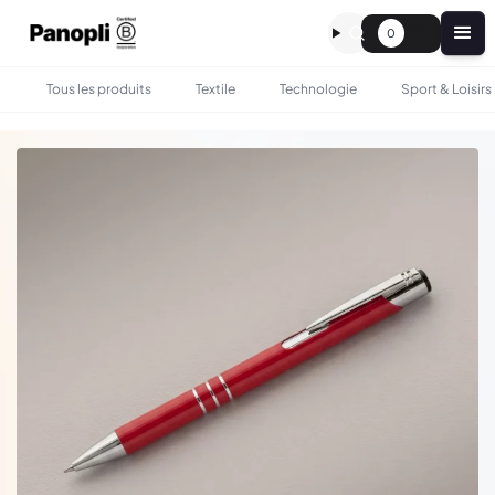
0
Tous les produits
Textile
Technologie
Sport & Loisirs
•
•
TOUS LES PRODUITS
BUREAU
STYLO EN ALUMINIUM RECYCLÉ PERSONNALISÉ