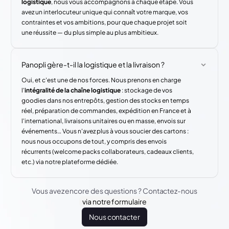
logistique
, nous vous accompagnons à chaque étape. Vous
avez un interlocuteur unique qui connaît votre marque, vos
contraintes et vos ambitions, pour que chaque projet soit
une réussite — du plus simple au plus ambitieux.
Panopli gère-t-il la logistique et la livraison ?
Oui, et c'est une de nos forces. Nous prenons en charge
l'
intégralité de la chaîne logistique
: stockage de vos
goodies dans nos entrepôts, gestion des stocks en temps
réel, préparation de commandes, expédition en France et à
l'international, livraisons unitaires ou en masse, envois sur
événements… Vous n'avez plus à vous soucier des cartons :
nous nous occupons de tout, y compris des envois
récurrents (welcome packs collaborateurs, cadeaux clients,
etc.) via notre plateforme dédiée.
Vous avez encore des questions ? Contactez-nous
via notre formulaire
Nous contacter