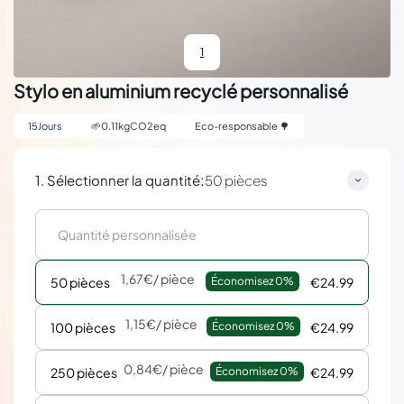
1
Stylo en aluminium recyclé personnalisé
15
Jours
🌱
0.11
kgCO2eq
Eco-responsable 🌳
:
1. Sélectionner la quantité
50 pièces
1,67€
/ pièce
50 pièces
Économisez 
0%
€24.99
1,15€
/ pièce
100 pièces
Économisez 
0%
€24.99
0,84€
/ pièce
250 pièces
Économisez 
0%
€24.99