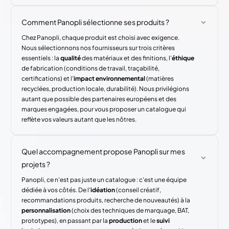
Comment Panopli sélectionne ses produits ?
Chez Panopli, chaque produit est choisi avec exigence.
Nous sélectionnons nos fournisseurs sur trois critères
essentiels : la
qualité
des matériaux et des finitions, l'
éthique
de fabrication (conditions de travail, traçabilité,
certifications) et l'
impact environnemental
(matières
recyclées, production locale, durabilité). Nous privilégions
autant que possible des partenaires européens et des
marques engagées, pour vous proposer un catalogue qui
reflète vos valeurs autant que les nôtres.
Quel accompagnement propose Panopli sur mes
projets ?
Panopli, ce n'est pas juste un catalogue : c'est une équipe
dédiée à vos côtés. De l'
idéation
(conseil créatif,
recommandations produits, recherche de nouveautés) à la
personnalisation
(choix des techniques de marquage, BAT,
prototypes), en passant par la
production
et le
suivi