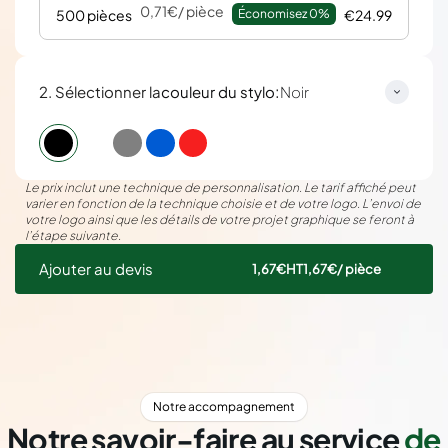
0,71€
/ pièce
500 pièces
Économisez 
0%
€24.99
:
2. Sélectionner la
couleur du stylo
Noir
Le prix inclut une technique de personnalisation. Le tarif affiché peut
varier en fonction de la technique choisie et de votre logo. L’envoi de
votre logo ainsi que les détails de votre projet graphique se feront à
l’étape suivante.
Ajouter au devis
1,67€
HT
1,67€
/ pièce
Notre accompagnement
Notre savoir-faire au service
de