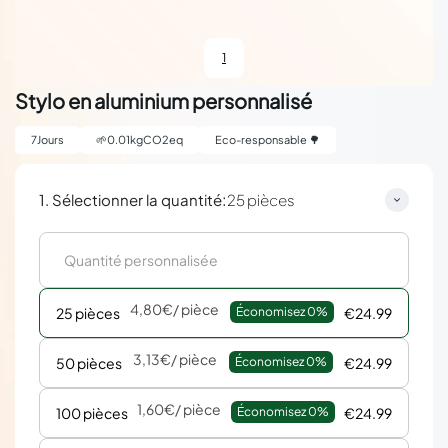
1
Stylo en aluminium personnalisé
7
Jours
🌱
0.01
kgCO2eq
Eco-responsable 🌳
:
1. Sélectionner la quantité
25 pièces
4,80€
/ pièce
25 pièces
Économisez 
0%
€24.99
3,13€
/ pièce
50 pièces
Économisez 
0%
€24.99
1,60€
/ pièce
100 pièces
Économisez 
0%
€24.99