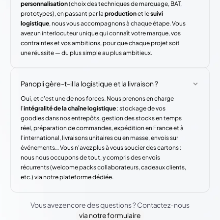
personnalisation
(choix des techniques de marquage, BAT,
prototypes), en passant par la
production
et le
suivi
logistique
, nous vous accompagnons à chaque étape. Vous
avez un interlocuteur unique qui connaît votre marque, vos
contraintes et vos ambitions, pour que chaque projet soit
une réussite — du plus simple au plus ambitieux.
Panopli gère-t-il la logistique et la livraison ?
Oui, et c'est une de nos forces. Nous prenons en charge
l'
intégralité de la chaîne logistique
: stockage de vos
goodies dans nos entrepôts, gestion des stocks en temps
réel, préparation de commandes, expédition en France et à
l'international, livraisons unitaires ou en masse, envois sur
événements… Vous n'avez plus à vous soucier des cartons :
nous nous occupons de tout, y compris des envois
récurrents (welcome packs collaborateurs, cadeaux clients,
etc.) via notre plateforme dédiée.
Vous avez encore des questions ? Contactez-nous
via notre formulaire