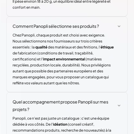
Il pèse environ 18 à 20 g, un équilibre idéal entre légèreté et
confort en main.
Comment Panopli sélectionne ses produits ?
Chez Panopli, chaque produit est choisi avec exigence.
Nous sélectionnons nos fournisseurs sur trois critères
essentiels : la
qualité
des matériaux et des finitions, l'
éthique
de fabrication (conditions de travail, traçabilité,
certifications) et l'
impact environnemental
(matières
recyclées, production locale, durabilité). Nous privilégions
autant que possible des partenaires européens et des
marques engagées, pour vous proposer un catalogue qui
reflète vos valeurs autant que les nôtres.
Quel accompagnement propose Panopli sur mes
projets ?
Panopli, ce n'est pas juste un catalogue : c'est une équipe
dédiée à vos côtés. De l'
idéation
(conseil créatif,
recommandations produits, recherche de nouveautés) à la