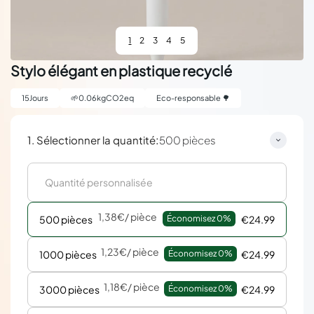
1
2
3
4
5
Stylo élégant en plastique recyclé
15
Jours
🌱
0.06
kgCO2eq
Eco-responsable 🌳
:
1. Sélectionner la quantité
500 pièces
1,38€
/ pièce
500 pièces
Économisez 
0%
€24.99
1,23€
/ pièce
1000 pièces
Économisez 
0%
€24.99
1,18€
/ pièce
3000 pièces
Économisez 
0%
€24.99