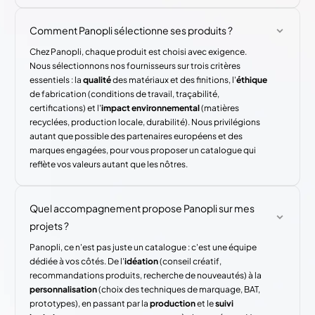
Comment Panopli sélectionne ses produits ?
Chez Panopli, chaque produit est choisi avec exigence.
Nous sélectionnons nos fournisseurs sur trois critères
essentiels : la
qualité
des matériaux et des finitions, l'
éthique
de fabrication (conditions de travail, traçabilité,
certifications) et l'
impact environnemental
(matières
recyclées, production locale, durabilité). Nous privilégions
autant que possible des partenaires européens et des
marques engagées, pour vous proposer un catalogue qui
reflète vos valeurs autant que les nôtres.
Quel accompagnement propose Panopli sur mes
projets ?
Panopli, ce n'est pas juste un catalogue : c'est une équipe
dédiée à vos côtés. De l'
idéation
(conseil créatif,
recommandations produits, recherche de nouveautés) à la
personnalisation
(choix des techniques de marquage, BAT,
prototypes), en passant par la
production
et le
suivi