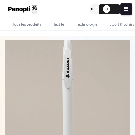
0
Tous les produits
Textile
Technologie
Sport & Loisirs
•
•
TOUS LES PRODUITS
BUREAU
STYLO ÉLÉGANT EN PLASTIQUE RECYCLÉ