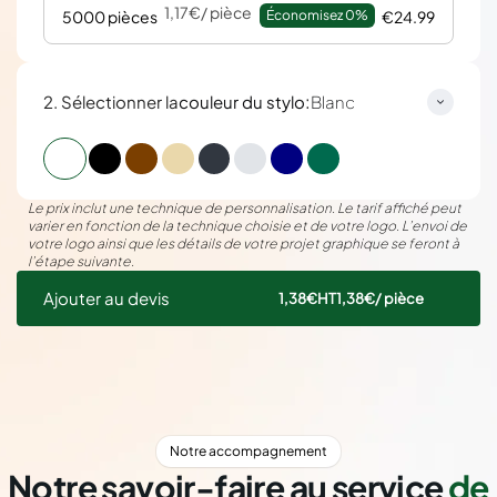
1,17€
/ pièce
5000 pièces
Économisez 
0%
€24.99
:
2. Sélectionner la
couleur du stylo
Blanc
Le prix inclut une technique de personnalisation. Le tarif affiché peut
varier en fonction de la technique choisie et de votre logo. L’envoi de
votre logo ainsi que les détails de votre projet graphique se feront à
l’étape suivante.
Ajouter au devis
1,38€
HT
1,38€
/ pièce
Notre accompagnement
Notre savoir-faire au service
de