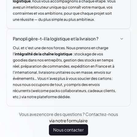
logistique
, nous vous accompagnons à chaque étape. Vous
avez un interlocuteur unique qui connaît votre marque, vos
contraintes et vos ambitions, pour que chaque projet soit
une réussite — du plus simple au plus ambitieux.
Panopli gère-t-il la logistique et la livraison ?
Oui, et c'est une de nos forces. Nous prenons en charge
l'
intégralité de la chaîne logistique
: stockage de vos
goodies dans nos entrepôts, gestion des stocks en temps
réel, préparation de commandes, expédition en France et à
l'international, livraisons unitaires ou en masse, envois sur
événements… Vous n'avez plus à vous soucier des cartons :
nous nous occupons de tout, y compris des envois
récurrents (welcome packs collaborateurs, cadeaux clients,
etc.) via notre plateforme dédiée.
Vous avez encore des questions ? Contactez-nous
via notre formulaire
Nous contacter