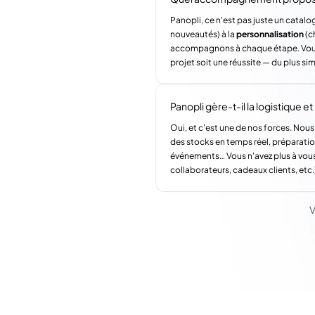
Panopli, ce n'est pas juste un catalog
nouveautés) à la
personnalisation
(c
accompagnons à chaque étape. Vous a
projet soit une réussite — du plus si
Panopli gère-t-il la logistique et l
Oui, et c'est une de nos forces. Nous
des stocks en temps réel, préparatio
événements… Vous n'avez plus à vous
collaborateurs, cadeaux clients, etc.
V