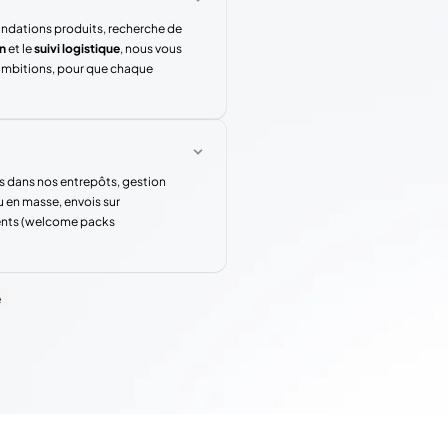
andations produits, recherche de
n
et le
suivi logistique
, nous vous
 ambitions, pour que chaque
s dans nos entrepôts, gestion
u en masse, envois sur
rents (welcome packs
e