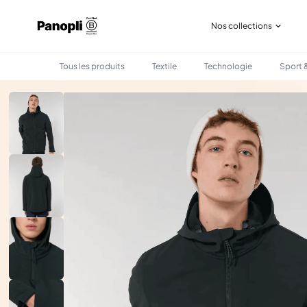
Nos collections
Tous les produits
Textile
Technologie
Sport &
•
•
TOUS LES PRODUITS
TEXTILE
SOFTSHELL HOMME AVEC CAPUCHE