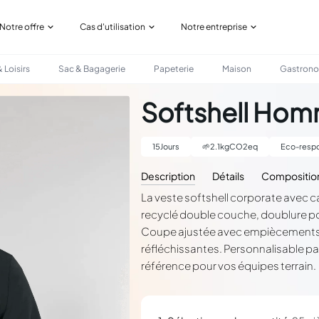
Notre offre
Cas d'utilisation
Notre entreprise
 Loisirs
Sac & Bagagerie
Papeterie
Maison
Gastron
Softshell Ho
15
Jours
🌱
2.1
kgCO2eq
Eco-respo
Description
Détails
Compositio
La veste softshell corporate avec 
recyclé double couche, doublure po
Coupe ajustée avec empiècements str
réfléchissantes. Personnalisable pa
référence pour vos équipes terrain.