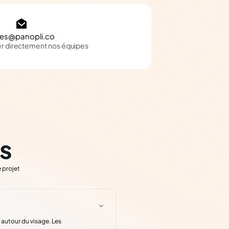
les@panopli.co
er directement nos équipes
s
 projet
 autour du visage. Les