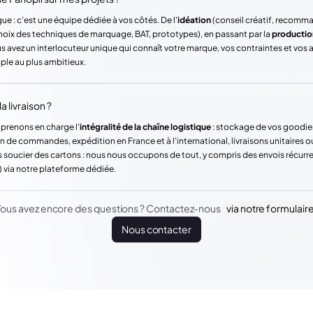
ue : c'est une équipe dédiée à vos côtés. De l'
idéation
(conseil créatif, recomm
hoix des techniques de marquage, BAT, prototypes), en passant par la
productio
vez un interlocuteur unique qui connaît votre marque, vos contraintes et vos
mple au plus ambitieux.
a livraison ?
 prenons en charge l'
intégralité de la chaîne logistique
: stockage de vos goodie
n de commandes, expédition en France et à l'international, livraisons unitaires o
 soucier des cartons : nous nous occupons de tout, y compris des envois récur
) via notre plateforme dédiée.
ous avez encore des questions ? Contactez-nous
via notre formulair
Nous contacter