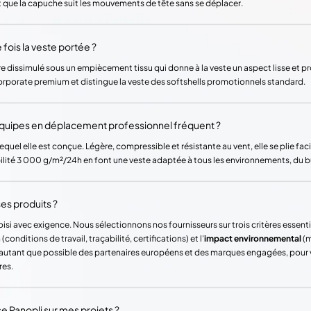
que la capuche suit les mouvements de tête sans se déplacer.
e fois la veste portée ?
dire dissimulé sous un empiècement tissu qui donne à la veste un aspect lisse et pr
orporate premium et distingue la veste des softshells promotionnels standard.
équipes en déplacement professionnel fréquent ?
equel elle est conçue. Légère, compressible et résistante au vent, elle se plie f
ilité 3 000 g/m²/24h en font une veste adaptée à tous les environnements, du bur
es produits ?
si avec exigence. Nous sélectionnons nos fournisseurs sur trois critères essentie
(conditions de travail, traçabilité, certifications) et l'
impact environnemental
(m
ons autant que possible des partenaires européens et des marques engagées, pour
res.
Panopli sur mes projets ?