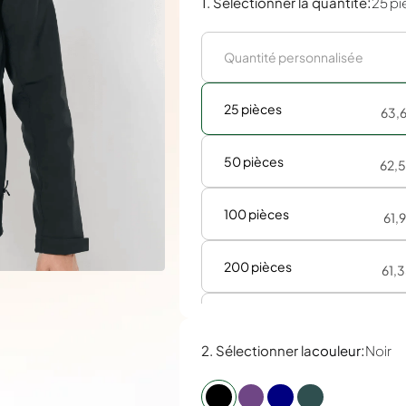
:
1. Sélectionner la quantité
25 pi
25 pièces
63,
50 pièces
62,
100 pièces
61,
200 pièces
61,
300 pièces
61,
:
2. Sélectionner la
couleur
Noir
500 pièces
60,