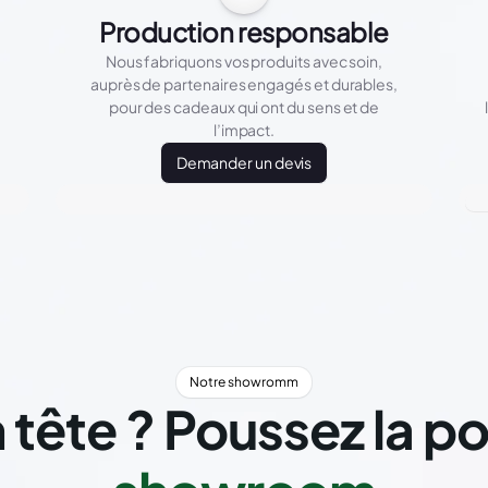
Production responsable
Nous fabriquons vos produits avec soin,
auprès de partenaires engagés et durables,
pour des cadeaux qui ont du sens et de
l’impact.
Demander un devis
Notre showromm
 tête ? Poussez la p