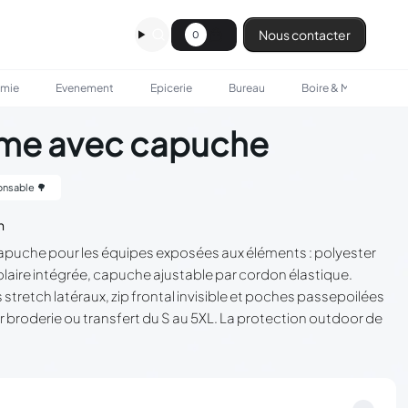
Nous contacter
0
omie
Evenement
Epicerie
Bureau
Boire & Manger
mme avec capuche
nsable 🌳
n
capuche pour les équipes exposées aux éléments : polyester
laire intégrée, capuche ajustable par cordon élastique.
etch latéraux, zip frontal invisible et poches passepoilées
r broderie ou transfert du S au 5XL. La protection outdoor de