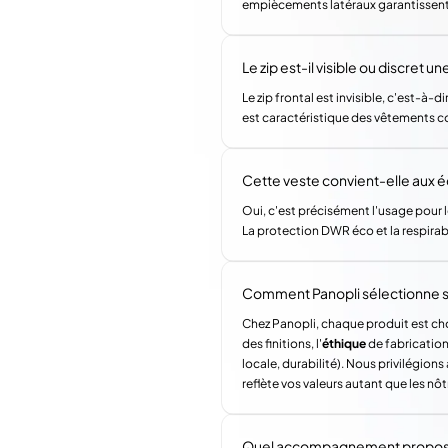
empiècements latéraux garantissent 
Le zip est-il visible ou discret un
Le zip frontal est invisible, c'est-à-
est caractéristique des vêtements c
Cette veste convient-elle aux 
Oui, c'est précisément l'usage pour l
La protection DWR éco et la respirab
Comment Panopli sélectionne s
Chez Panopli, chaque produit est choi
des finitions, l'
éthique
de fabrication 
locale, durabilité). Nous privilégi
reflète vos valeurs autant que les nôt
Quel accompagnement propose 