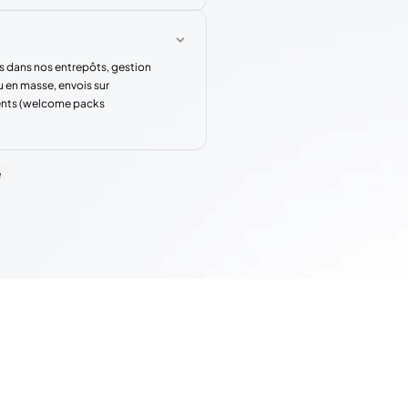
s dans nos entrepôts, gestion
u en masse, envois sur
rents (welcome packs
e