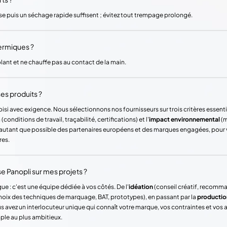
e puis un séchage rapide suffisent ; évitez tout trempage prolongé.
hermiques ?
lant et ne chauffe pas au contact de la main.
es produits ?
si avec exigence. Nous sélectionnons nos fournisseurs sur trois critères essentie
(conditions de travail, traçabilité, certifications) et l'
impact environnemental
(m
ons autant que possible des partenaires européens et des marques engagées, pour
res.
Panopli sur mes projets ?
ue : c'est une équipe dédiée à vos côtés. De l'
idéation
(conseil créatif, recomm
hoix des techniques de marquage, BAT, prototypes), en passant par la
productio
vez un interlocuteur unique qui connaît votre marque, vos contraintes et vos
mple au plus ambitieux.