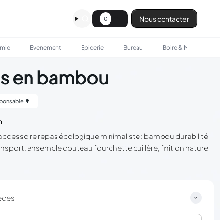
Nous contacter
0
omie
Evenement
Epicerie
Bureau
Boire & Manger
ts en bambou
ponsable 🌳
n
'accessoire repas écologique minimaliste : bambou durabilité
ransport, ensemble couteau fourchette cuillère, finition nature
èces