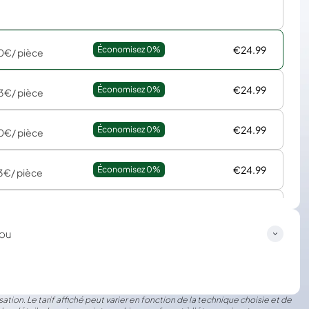
€24.99
Économisez 
0%
0€
/ pièce
€24.99
Économisez 
0%
3€
/ pièce
€24.99
Économisez 
0%
0€
/ pièce
€24.99
Économisez 
0%
3€
/ pièce
€24.99
Économisez 
0%
5€
/ pièce
ou
ation. Le tarif affiché peut varier en fonction de la technique choisie et de