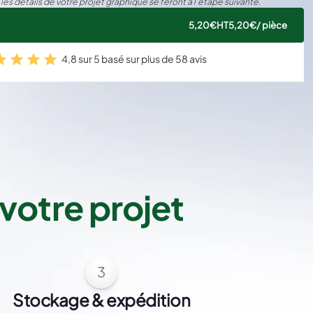
 les détails de votre projet graphique se feront à l’étape suivante.
5,20€
HT
5,20€
/ pièce
4,8 sur 5 basé sur plus de 58 avis
votre projet
3
Stockage & expédition