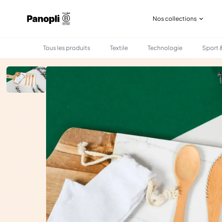
Nos collections
Tous les produits
Textile
Technologie
Sport &
•
•
TOUS LES PRODUITS
BOIRE & MANGER
SET DE COUVERTS EN BAMBOU