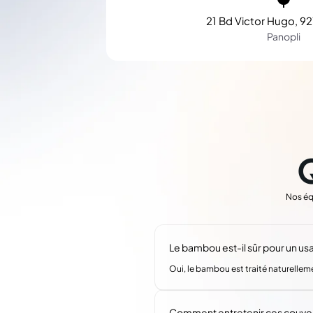
21 Bd Victor Hugo, 92
Panopli
Nos éq
Le bambou est-il sûr pour un us
Oui, le bambou est traité naturellem
Comment entretenir ces couver