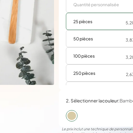
25 pièces
5,2
50 pièces
3,8
100 pièces
3,2
250 pièces
2,6
500 pièces
2,4
:
2. Sélectionner la
couleur
Bamb
Le prix inclut une technique de personnalis