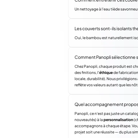
Un nettoyage à l'eau tiède savonneus
Les couverts sont-ils isolants t
Oui, le bambou est naturellement iso
Comment Panopli sélectionne s
Chez Panopli, chaque produit est choi
des finitions, l'
éthique
de fabrication 
locale, durabilité). Nous privilégi
reflète vos valeurs autant que les nôt
Quel accompagnement propose 
Panopli, ce n'est pas juste un catalog
nouveautés) à la
personnalisation
(c
accompagnons à chaque étape. Vous a
projet soit une réussite — du plus si