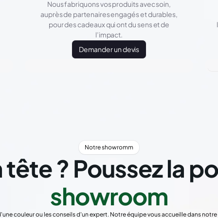
Nous fabriquons vos produits avec soin,
auprès de partenaires engagés et durables,
pour des cadeaux qui ont du sens et de
l’impact.
Demander un devis
Notre showromm
 tête ? Poussez la p
showroom
d'une couleur ou les conseils d'un expert. Notre équipe vous accueille dans not