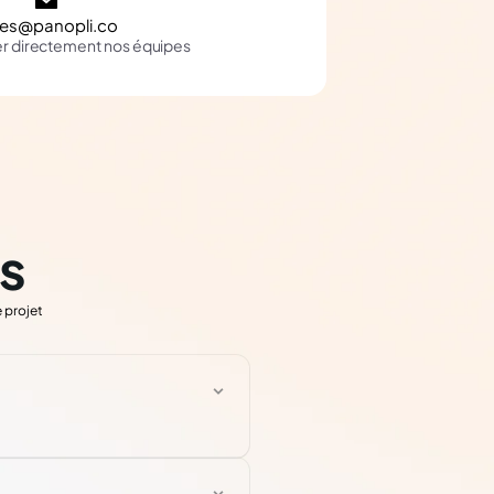
les@panopli.co
er directement nos équipes
s
 projet