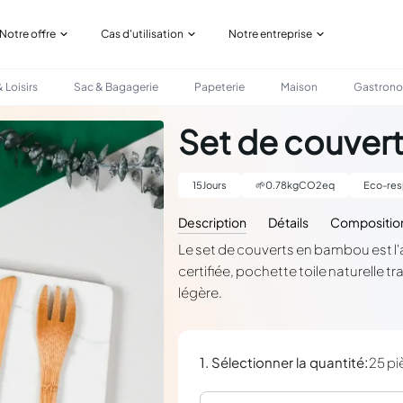
Notre offre
Cas d'utilisation
Notre entreprise
 Loisirs
Sac & Bagagerie
Papeterie
Maison
Gastron
Set de couver
15
Jours
🌱
0.78
kgCO2eq
Eco-res
Description
Détails
Compositio
Le set de couverts en bambou est l
certifiée, pochette toile naturelle t
légère.
:
1. Sélectionner la quantité
25 pi