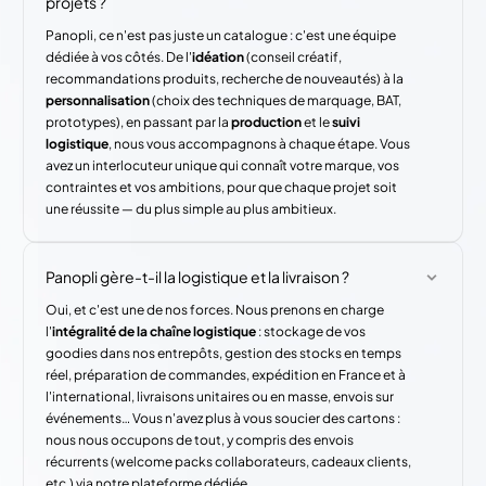
projets ?
Panopli, ce n'est pas juste un catalogue : c'est une équipe
dédiée à vos côtés. De l'
idéation
(conseil créatif,
recommandations produits, recherche de nouveautés) à la
personnalisation
(choix des techniques de marquage, BAT,
prototypes), en passant par la
production
et le
suivi
logistique
, nous vous accompagnons à chaque étape. Vous
avez un interlocuteur unique qui connaît votre marque, vos
contraintes et vos ambitions, pour que chaque projet soit
une réussite — du plus simple au plus ambitieux.
Panopli gère-t-il la logistique et la livraison ?
Oui, et c'est une de nos forces. Nous prenons en charge
l'
intégralité de la chaîne logistique
: stockage de vos
goodies dans nos entrepôts, gestion des stocks en temps
réel, préparation de commandes, expédition en France et à
l'international, livraisons unitaires ou en masse, envois sur
événements… Vous n'avez plus à vous soucier des cartons :
nous nous occupons de tout, y compris des envois
récurrents (welcome packs collaborateurs, cadeaux clients,
etc.) via notre plateforme dédiée.