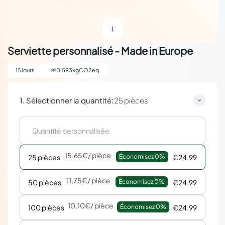
1
Serviette personnalisé - Made in Europe
15
Jours
🌱
0.593
kgCO2eq
:
1. Sélectionner la quantité
25 pièces
15,65€
/ pièce
25 pièces
Économisez 
0%
€24.99
11,75€
/ pièce
50 pièces
Économisez 
0%
€24.99
10,10€
/ pièce
100 pièces
Économisez 
0%
€24.99