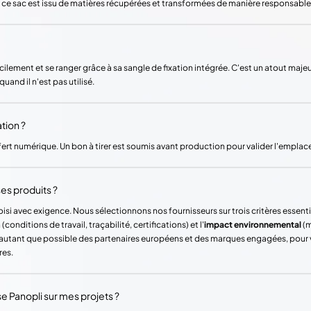
de ce sac est issu de matières récupérées et transformées de manière responsable
acilement et se ranger grâce à sa sangle de fixation intégrée. C'est un atout maj
uand il n'est pas utilisé.
tion ?
fert numérique. Un bon à tirer est soumis avant production pour valider l'emplac
es produits ?
si avec exigence. Nous sélectionnons nos fournisseurs sur trois critères essentie
(conditions de travail, traçabilité, certifications) et l'
impact environnemental
(m
ons autant que possible des partenaires européens et des marques engagées, pour
res.
Panopli sur mes projets ?