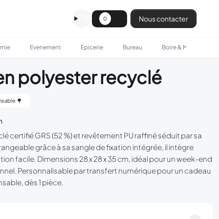
Nous contacter
0
omie
Evenement
Epicerie
Bureau
Boire & Manger
n polyester recyclé
sable 🌳
n
é certifié GRS (52 %) et revêtement PU raffiné séduit par sa
rangeable grâce à sa sangle de fixation intégrée, il intègre
ion facile. Dimensions 28 x 28 x 35 cm, idéal pour un week-end
nel. Personnalisable par transfert numérique pour un cadeau
sable, dès 1 pièce.