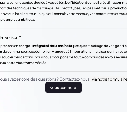
ue : c'est une équipe dédiée à vos côtés. De l'
idéation
(conseil créatif, recomm
hoix des techniques de marquage, BAT, prototypes), en passant par la
productio
vez un interlocuteur unique qui connaît votre marque, vos contraintes et vos
mple au plus ambitieux.
a livraison ?
 prenons en charge l'
intégralité de la chaîne logistique
: stockage de vos goodie
n de commandes, expédition en France et à l'international, livraisons unitaires o
 soucier des cartons : nous nous occupons de tout, y compris des envois récur
) via notre plateforme dédiée.
ous avez encore des questions ? Contactez-nous
via notre formulair
Nous contacter