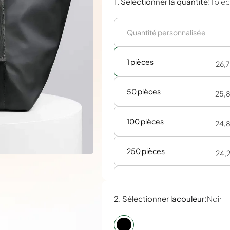
:
1. Sélectionner la quantité
1 piè
1 pièces
26,
50 pièces
25,
100 pièces
24,
250 pièces
24,
500 pièces
23,
:
2. Sélectionner la
couleur
Noir
1000 pièces
23,