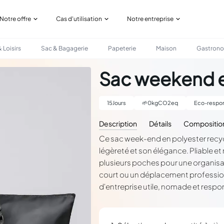
Notre offre
Cas d'utilisation
Notre entreprise
 Loisirs
Sac & Bagagerie
Papeterie
Maison
Gastron
LÉ
Sac weekend e
15
Jours
🌱
0
kgCO2eq
Eco-respon
Description
Détails
Compositio
Ce sac week-end en polyester recycl
légèreté et son élégance. Pliable et 
plusieurs poches pour une organisat
court ou un déplacement profession
d'entreprise utile, nomade et respon