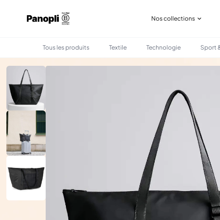
Nos collections
Tous les produits
Textile
Technologie
Sport &
•
•
TOUS LES PRODUITS
SAC & BAGAGERIE
SAC WEEKEND EN POLYESTER RECYC