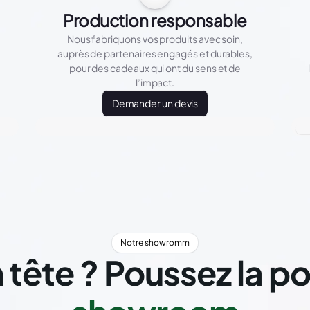
Production responsable
Nous fabriquons vos produits avec soin,
auprès de partenaires engagés et durables,
pour des cadeaux qui ont du sens et de
l’impact.
Demander un devis
Notre showromm
 tête ? Poussez la p