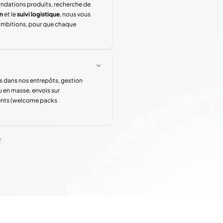
andations produits, recherche de
n
et le
suivi logistique
, nous vous
 ambitions, pour que chaque
s dans nos entrepôts, gestion
u en masse, envois sur
rents (welcome packs
e