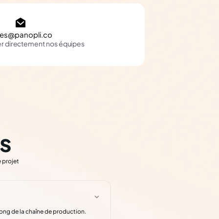
les@panopli.co
er directement nos équipes
s
 projet
long de la chaîne de production.