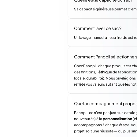
Sa capacité généreuse permet d'empor
Comment laver ce sac ?
Un lavage manuel à l'eau froide est
Comment Panopli sélectionne s
Chez Panopli, chaque produit est choi
des finitions, l'
éthique
de fabrication 
locale, durabilité). Nous privilégi
reflète vos valeurs autant que les nôt
Quel accompagnement propose 
Panopli, ce n'est pas juste un catalog
nouveautés) à la
personnalisation
(c
accompagnons à chaque étape. Vous a
projet soit une réussite — du plus si