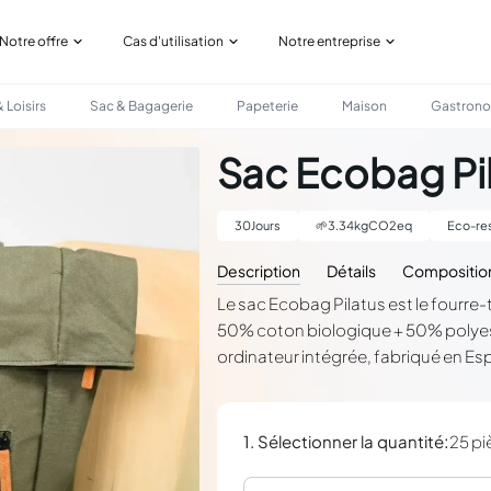
Notre offre
Cas d'utilisation
Notre entreprise
 Loisirs
Sac & Bagagerie
Papeterie
Maison
Gastron
Sac Ecobag Pi
30
Jours
🌱
3.34
kgCO2eq
Eco-re
Description
Détails
Compositio
Le sac Ecobag Pilatus est le fourre-
50% coton biologique + 50% polyest
ordinateur intégrée, fabriqué en E
:
1. Sélectionner la quantité
25 pi