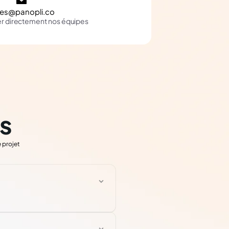
les@panopli.co
er directement nos équipes
s
 projet