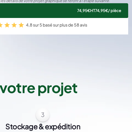
 les détails de votre projet graphique se feront à l’étape suivante.
74,95€
HT
74,95€
/ pièce
4,8 sur 5 basé sur plus de 58 avis
votre projet
3
Stockage & expédition