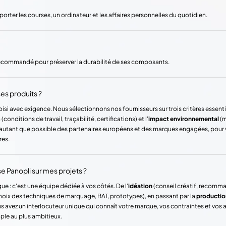
ter les courses, un ordinateur et les affaires personnelles du quotidien.
 recommandé pour préserver la durabilité de ses composants.
es produits ?
si avec exigence. Nous sélectionnons nos fournisseurs sur trois critères essentie
(conditions de travail, traçabilité, certifications) et l'
impact environnemental
(m
ons autant que possible des partenaires européens et des marques engagées, pour
res.
Panopli sur mes projets ?
ue : c'est une équipe dédiée à vos côtés. De l'
idéation
(conseil créatif, recomm
hoix des techniques de marquage, BAT, prototypes), en passant par la
productio
vez un interlocuteur unique qui connaît votre marque, vos contraintes et vos
mple au plus ambitieux.