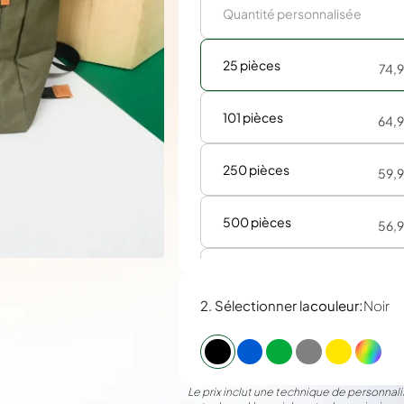
25 pièces
74,
101 pièces
64,
250 pièces
59,
500 pièces
56,
1000 pièces
54,
:
2. Sélectionner la
couleur
Noir
Le prix inclut une technique de personnalis