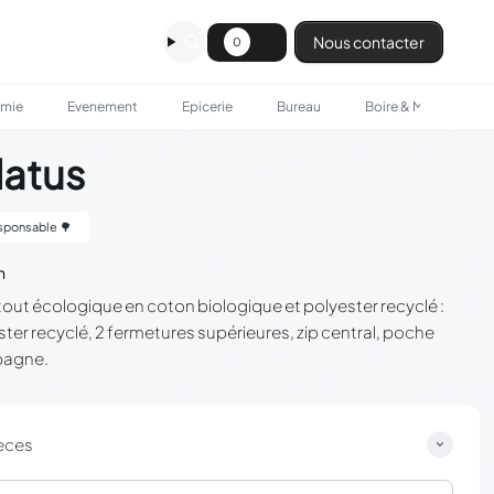
Nous contacter
0
omie
Evenement
Epicerie
Bureau
Boire & Manger
latus
sponsable 🌳
n
tout écologique en coton biologique et polyester recyclé :
er recyclé, 2 fermetures supérieures, zip central, poche
spagne.
èces