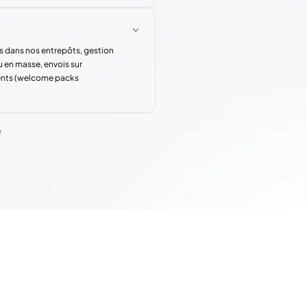
s dans nos entrepôts, gestion
u en masse, envois sur
rents (welcome packs
e