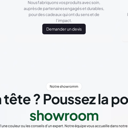
Nous fabriquons vos produits avec soin,
auprès de partenaires engagés et durables,
pour des cadeaux qui ont du sens et de
l’impact.
Demander un devis
Notre showromm
 tête ? Poussez la p
showroom
d'une couleur ou les conseils d'un expert. Notre équipe vous accueille dans not