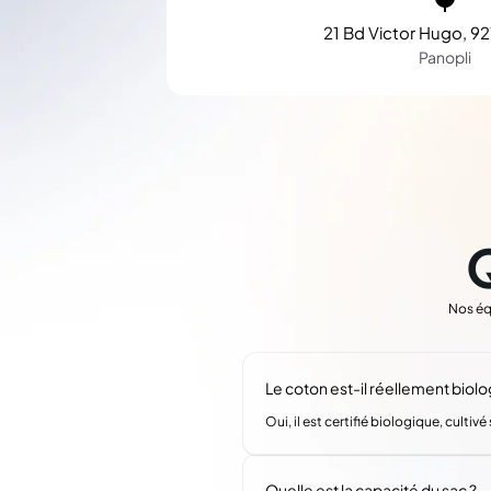
21 Bd Victor Hugo, 92
Panopli
Nos éq
Le coton est-il réellement biolo
Oui, il est certifié biologique, cultiv
Quelle est la capacité du sac ?