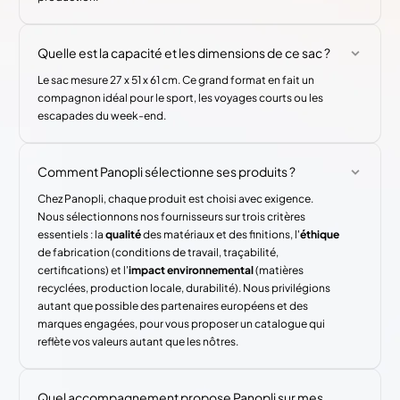
Quelle est la capacité et les dimensions de ce sac ?
Le sac mesure 27 x 51 x 61 cm. Ce grand format en fait un
compagnon idéal pour le sport, les voyages courts ou les
escapades du week-end.
Comment Panopli sélectionne ses produits ?
Chez Panopli, chaque produit est choisi avec exigence.
Nous sélectionnons nos fournisseurs sur trois critères
essentiels : la
qualité
des matériaux et des finitions, l'
éthique
de fabrication (conditions de travail, traçabilité,
certifications) et l'
impact environnemental
(matières
recyclées, production locale, durabilité). Nous privilégions
autant que possible des partenaires européens et des
marques engagées, pour vous proposer un catalogue qui
reflète vos valeurs autant que les nôtres.
Quel accompagnement propose Panopli sur mes