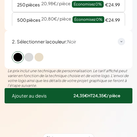
20,98€
/ pièce
250 pièces
Économisez 
0%
€24.99
20,80€
/ pièce
500 pièces
Économisez 
0%
€24.99
:
2. Sélectionner la
couleur
Noir
Le prix inclut une technique de personnalisation. Le tarif affiché peut
varier en fonction de la technique choisie et de votre logo. L’envoi de
votre logo ainsi que les détails de votre projet graphique se feront à
l’étape suivante.
Ajouter au devis
24,35€
HT
24,35€
/ pièce