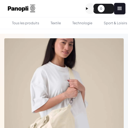
0
Tous les produits
Textile
Technologie
Sport & Loisirs
•
•
TOUS LES PRODUITS
SAC & BAGAGERIE
SAC DE SPORT POLOCHON RECYCLÉ