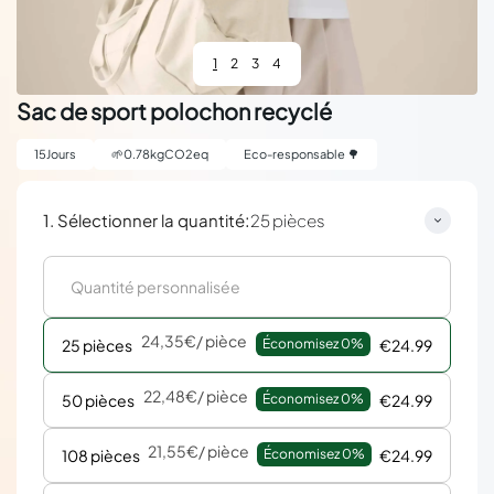
1
2
3
4
Sac de sport polochon recyclé
15
Jours
🌱
0.78
kgCO2eq
Eco-responsable 🌳
:
1. Sélectionner la quantité
25 pièces
24,35€
/ pièce
25 pièces
Économisez 
0%
€24.99
22,48€
/ pièce
50 pièces
Économisez 
0%
€24.99
21,55€
/ pièce
108 pièces
Économisez 
0%
€24.99