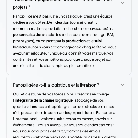
projets ?
Panopli, ce n'est pas juste un catalogue : c'est une équipe
dédiée à vos côtés. De l'
idéation
(conseil créatif,
recommandations produits, recherche de nouveautés) à la
personnalisation
(choix des techniques de marquage, BAT,
prototypes), en passant par la
production
et le
suivi
logistique
, nous vous accompagnons à chaque étape. Vous
avez un interlocuteur unique qui connaît votre marque, vos
contraintes et vos ambitions, pour que chaque projet soit
une réussite — du plus simple au plus ambitieux.
Panopli gère-t-il la logistique et la livraison ?
Oui, et c'est une de nos forces. Nous prenons en charge
l'
intégralité de la chaîne logistique
: stockage de vos
goodies dans nos entrepôts, gestion des stocks en temps
réel, préparation de commandes, expédition en France et à
l'international, livraisons unitaires ou en masse, envois sur
événements… Vous n'avez plus à vous soucier des cartons :
nous nous occupons de tout, y compris des envois
récurrents (welcome packs collaborateurs, cadeaux clients,